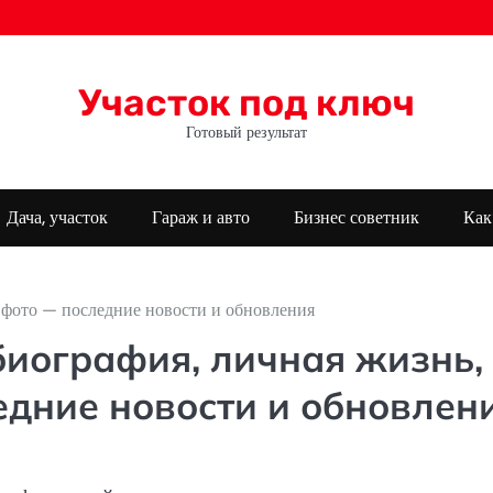
Участок под ключ
Готовый результат
Дача, участок
Гараж и авто
Бизнес советник
Как
, фото — последние новости и обновления
биография, личная жизнь,
едние новости и обновлен