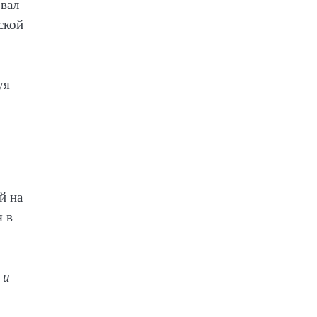
овал
ской
уя
й на
я в
 и