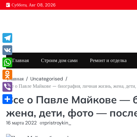
Перейти
Суббота, Авг 08, 2026
к
содержимому
Telegram
VK
Главная
Строим дом сами
Ремонт и отделка
WhatsApp
Главная
Uncategorised
Odnoklassniki
Все о Павле Майкове — биография, личная жизнь, жена, дети
Все о Павле Майкове — 
Viber
Отправить
жена, дети, фото — посл
16 марта 2022
от
pristroykin_