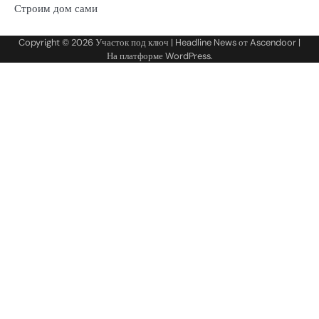
Строим дом сами
Copyright © 2026
Участок под ключ
| Headline News от
Ascendoor
|
На платформе
WordPress
.