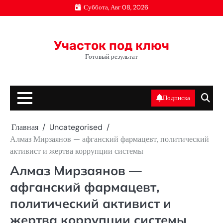
Перейти
Суббота, Авг 08, 2026
к
содержимому
Участок под ключ
Готовый результат
Подписка
Главная
Uncategorised
Алмаз Мирзаянов — афганский фармацевт, политический
активист и жертва коррупции системы
Алмаз Мирзаянов —
афганский фармацевт,
политический активист и
жертва коррупции системы