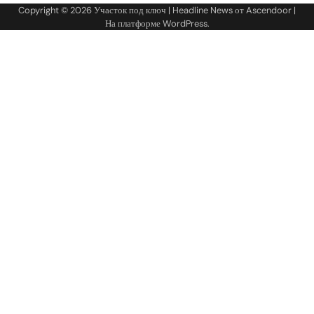
Copyright © 2026
Участок под ключ
| Headline News от
Ascendoor
|
На платформе
WordPress
.