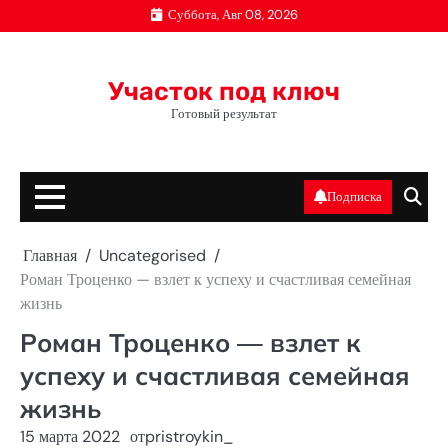
Перейти
Суббота, Авг 08, 2026
к
содержимому
Участок под ключ
Готовый результат
Подписка
Главная
Uncategorised
Роман Троценко — взлет к успеху и счастливая семейная
жизнь
Роман Троценко — взлет к
успеху и счастливая семейная
жизнь
15 марта 2022
от
pristroykin_