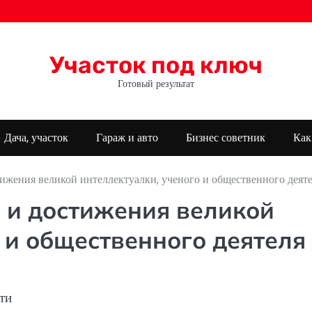
Участок под ключ
Готовый результат
Дача, участок
Гараж и авто
Бизнес советник
Как
тижения великой интеллектуалки, ученого и общественного деят
ь и достижения великой
 и общественного деятеля