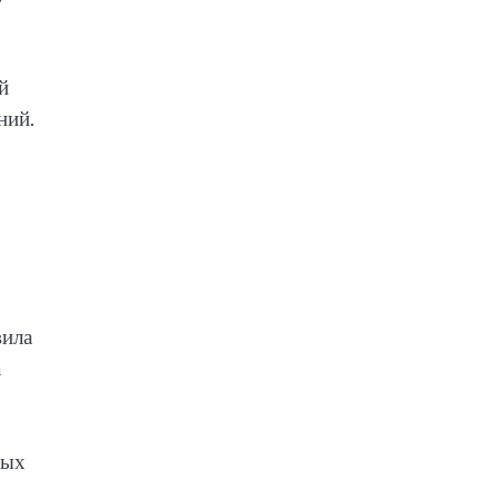
й
ний.
р
вила
а
ных