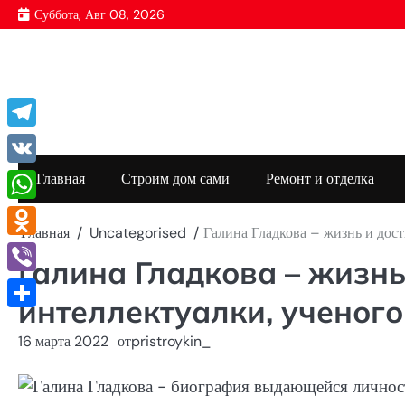
Перейти
Суббота, Авг 08, 2026
к
содержимому
Telegram
VK
Главная
Строим дом сами
Ремонт и отделка
WhatsApp
Главная
Uncategorised
Галина Гладкова – жизнь и дос
Odnoklassniki
Галина Гладкова – жизн
Viber
интеллектуалки, ученого
Отправить
16 марта 2022
от
pristroykin_