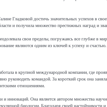
алине Гладковой достичь значительных успехов в свое
бласти и получила множество престижных наград и зва
еодолевала свои пределы, погружаясь все глубже в ми
зование являются одним из ключей к успеху и счастью.
аботала в крупной международной компании, где проя
вно руководить командой. За короткий срок она занял
иентскими отношениями.
ки и инноваций. Она является автором множества науч
лекулярной биологии. Благодаря своей настойчивости и