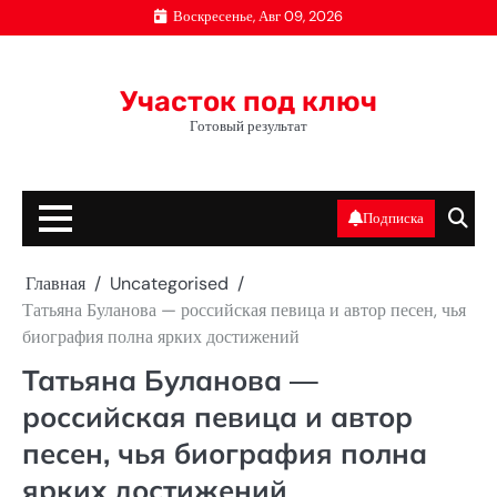
Перейти
Воскресенье, Авг 09, 2026
к
содержимому
Участок под ключ
Готовый результат
Подписка
Главная
Uncategorised
Татьяна Буланова — российская певица и автор песен, чья
биография полна ярких достижений
Татьяна Буланова —
российская певица и автор
песен, чья биография полна
ярких достижений