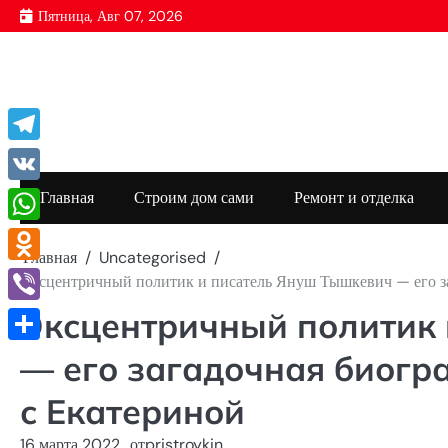
Перейти
Пятница, Авг 07, 2026
к
содержимому
Telegram
VK
Главная
Строим дом сами
Ремонт и отделка
WhatsApp
Главная
Uncategorised
Odnoklassniki
Эксцентричный политик и писатель Януш Тышкевич — его за
Эксцентричный политик 
Viber
Отправить
— его загадочная биогр
с Екатериной
16 марта 2022
от
pristroykin_