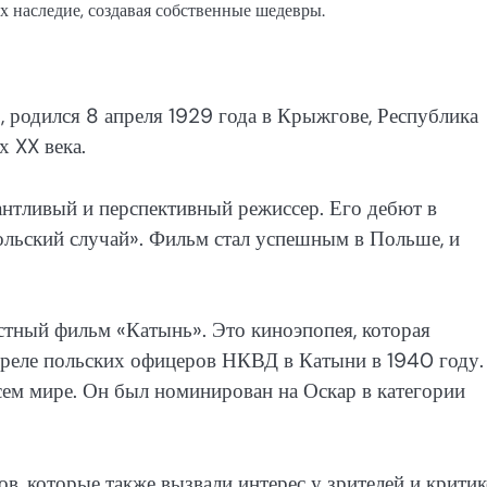
х наследие, создавая собственные шедевры.
 родился 8 апреля 1929 года в Крыжгове, Республика
х XX века.
антливый и перспективный режиссер. Его дебют в
ольский случай». Фильм стал успешным в Польше, и
тный фильм «Катынь». Это киноэпопея, которая
треле польских офицеров НКВД в Катыни в 1940 году.
ем мире. Он был номинирован на Оскар в категории
, которые также вызвали интерес у зрителей и критик