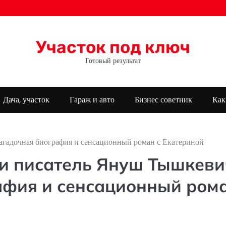
Участок под ключ
Готовый результат
Дача, участок
Гараж и авто
Бизнес советник
Как
гадочная биография и сенсационный роман с Екатериной
и писатель Януш Тышкеви
афия и сенсационный ром