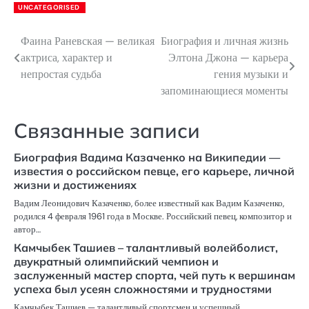
UNCATEGORISED
Фаина Раневская — великая
Биография и личная жизнь
Навигация
актриса, характер и
Элтона Джона — карьера
по
непростая судьба
гения музыки и
запоминающиеся моменты
записям
Связанные записи
Биография Вадима Казаченко на Википедии —
известия о российском певце, его карьере, личной
жизни и достижениях
Вадим Леонидович Казаченко, более известный как Вадим Казаченко,
родился 4 февраля 1961 года в Москве. Российский певец, композитор и
автор…
Камчыбек Ташиев – талантливый волейболист,
двукратный олимпийский чемпион и
заслуженный мастер спорта, чей путь к вершинам
успеха был усеян сложностями и трудностями
Камчыбек Ташиев — талантливый спортсмен и успешный