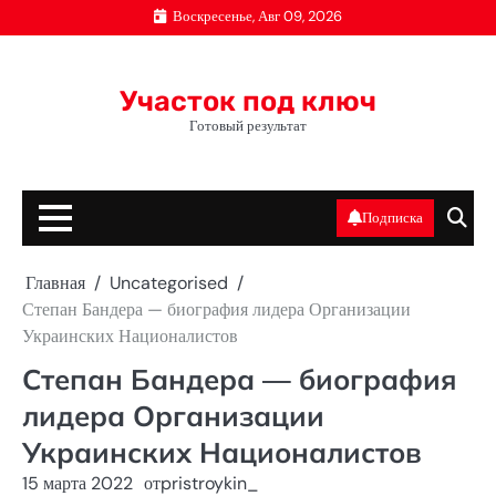
Перейти
Воскресенье, Авг 09, 2026
к
содержимому
Участок под ключ
Готовый результат
Подписка
Главная
Uncategorised
Степан Бандера — биография лидера Организации
Украинских Националистов
Степан Бандера — биография
лидера Организации
Украинских Националистов
15 марта 2022
от
pristroykin_