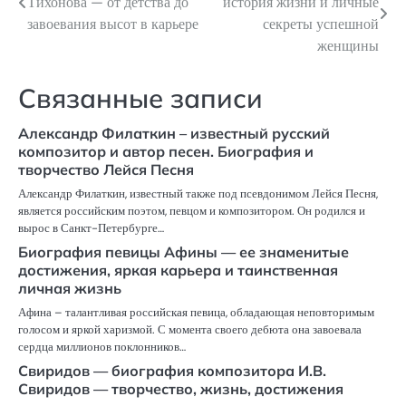
Тихонова — от детства до
история жизни и личные
по
завоевания высот в карьере
секреты успешной
женщины
записям
Связанные записи
Александр Филаткин – известный русский
композитор и автор песен. Биография и
творчество Лейся Песня
Александр Филаткин, известный также под псевдонимом Лейся Песня,
является российским поэтом, певцом и композитором. Он родился и
вырос в Санкт-Петербурге…
Биография певицы Афины — ее знаменитые
достижения, яркая карьера и таинственная
личная жизнь
Афина – талантливая российская певица, обладающая неповторимым
голосом и яркой харизмой. С момента своего дебюта она завоевала
сердца миллионов поклонников…
Свиридов — биография композитора И.В.
Свиридов — творчество, жизнь, достижения