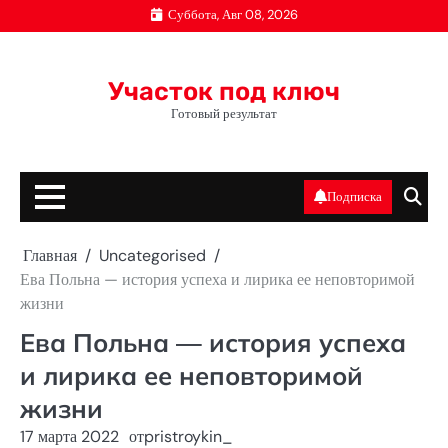
Перейти
Суббота, Авг 08, 2026
к
содержимому
Участок под ключ
Готовый результат
Подписка
Главная
Uncategorised
Ева Польна — история успеха и лирика ее неповторимой
жизни
Ева Польна — история успеха
и лирика ее неповторимой
жизни
17 марта 2022
от
pristroykin_