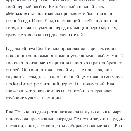
свой первый альбом. Ее дебютный сольный трек
«Миражи» стал настоящим прорывом и был признан
песней года. Голос Евы, сочетающий в себе нежность и
силу, а также ее умение передать эмоции через музыку,
сразу же завоевали сердца слушателей.
В дальнейшем Ева Польна продолжила радовать своих
поклонников новыми хитами и успешными альбомами. Ее
творчество отличается оригинальностью и разнообразием
стилей. Она воплотила в своей музыке поп-рок, поп-
слушать а этом, дерзко кем-то ернейще, с плавными унося
understated pop и танийщерно-DJ-взаимений. Ева
также является автором песен, способных затрагивать
глубокие чувства и эмоции.
Ева Польна неоднократно возглавляла музыкальные чарты
и получала престижные награды. Ее песни звучат на радио
и телевидении, а ее концерты собирают полные залы. Ева