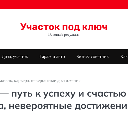
Участок под ключ
Готовый результат
Дача, участок
Гараж и авто
Бизнес советник
Как
жизнь, карьера, невероятные достижения
 путь к успеху и счастью
а, невероятные достижени