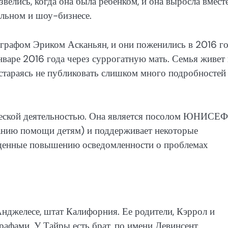
велись, когда она была ребенком, и она выросла вместе
дельном и шоу-бизнесе.
ографом Эриком Асканьян, и они поженились в 2016 го
нваре 2016 года через суррогатную мать. Семья живет 
стараясь не публиковать слишком много подробностей
ической деятельностью. Она является посолом ЮНИСЕФ
нию помощи детям) и поддерживает некоторые
ященные повышению осведомленности о проблемах
нджелесе, штат Калифорния. Ее родители, Кэррол и
афами. У Тайры есть брат, по имени Девинсент.