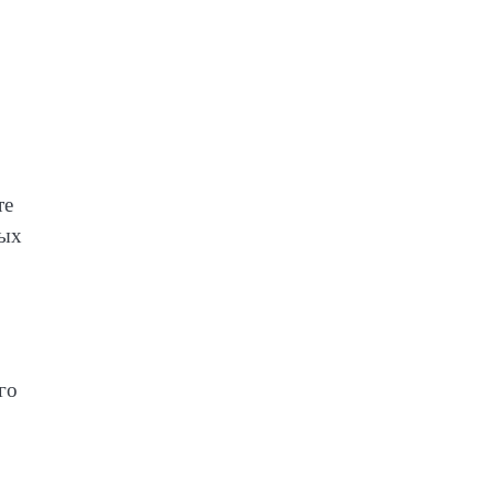
те
вых
го