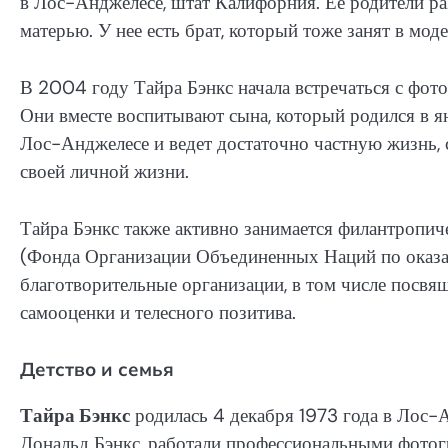
в Лос-Анджелесе, штат Калифорния. Ее родители раз
матерью. У нее есть брат, который тоже занят в мо
В 2004 году Тайра Бэнкс начала встречаться с фот
Они вместе воспитывают сына, который родился в я
Лос-Анджелесе и ведет достаточно частную жизнь, 
своей личной жизни.
Тайра Бэнкс также активно занимается филантроп
(Фонда Организации Объединенных Наций по оказа
благотворительные организации, в том числе посв
самооценки и телесного позитива.
Детство и семья
Тайра Бэнкс
родилась 4 декабря 1973 года в Лос-А
Дональд Бэнкс, работали профессиональными фотогр