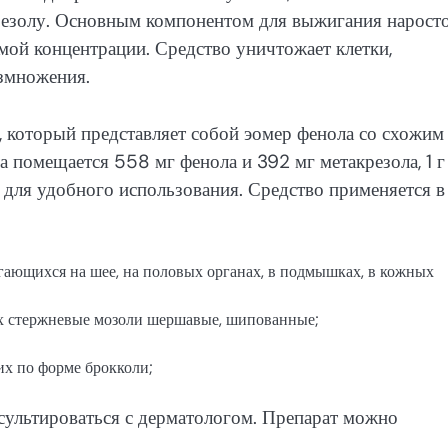
крезолу. Основным компонентом для выжигания нарост
мой концентрации. Средство уничтожает клетки,
азмножения.
 который представляет собой эомер фенола со схожим
а помещается 558 мг фенола и 392 мг метакрезола, 1 г
, для удобного использования. Средство применяется в
гающихся на шее, на половых органах, в подмышках, в кожных
х стержневые мозоли шершавые, шипованные;
х по форме брокколи;
сультироваться с дерматологом. Препарат можно