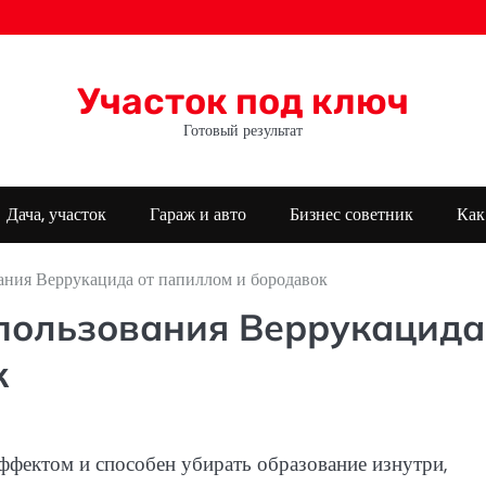
Участок под ключ
Готовый результат
Дача, участок
Гараж и авто
Бизнес советник
Как
ания Веррукацида от папиллом и бородавок
пользования Веррукацида
к
фектом и способен убирать образование изнутри,