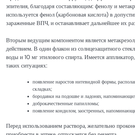
эпителия, благодаря составляющим: фенолу и мета
используется фенол (карбоновая кислота) в допусти
зараженные ВПЧ, и останавливает дальнейшее их р
Вторым ведущим компонентом является метакрезол,
действием. В один флакон из солнцезащитного стекл
воды и 10 мг этилового спирта. Имеется аппликатор
таких ситуациях:
появление наростов нитевидной формы, распола
складках;
бородавки на подошве и ладонях, напоминающи
доброкачественные папилломы;
появление кондилом, заостренных, напоминающи
Перед использованием раствора, желательно прокон
приобрести в аптеке, отпускается без рецепта.