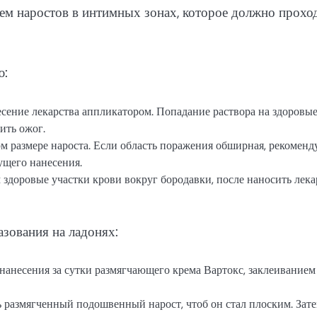
ием наростов в интимных зонах, которое должно прохо
ю:
сение лекарства аппликатором. Попадание раствора на здоровы
ить ожог.
м размере нароста. Если область поражения обширная, рекоменд
ущего нанесения.
здоровые участки крови вокруг бородавки, после наносить лека
зования на ладонях:
нанесения за сутки размягчающего крема Вартокс, заклеиванием
ь размягченный подошвенный нарост, чтоб он стал плоским. Зат