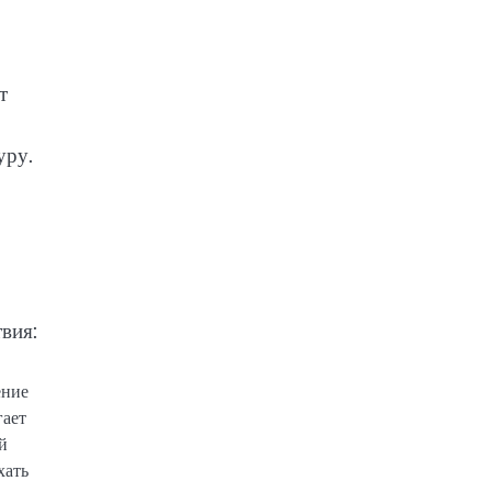
т
уру.
вия:
ение
гает
й
хать