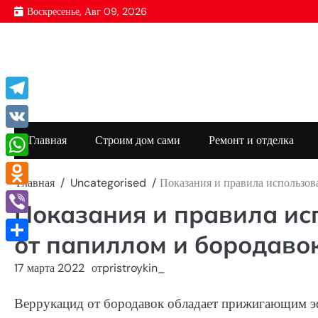
Перейти
Воскресенье, Авг 09, 2026
к
содержимому
Telegram
VK
Главная
Строим дом сами
Ремонт и отделка
WhatsApp
Главная
Uncategorised
Показания и правила использов
Odnoklassniki
Показания и правила ис
Viber
от папиллом и бородаво
Отправить
17 марта 2022
от
pristroykin_
Веррукацид от бородавок обладает прижигающим эф