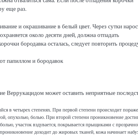
олжна отвалиться сама. Если после отпадения корочки
у еще раз.
ивание и окрашивание в белый цвет. Через сутки нарос
охраняется около десяти дней, должна отпадать
корочки бородавка осталась, следует повторить процед
ие Веррукацидом может оставить неприятные последст
йся в четырех степенях. При первой степени происходит пораж
ой, опухолью, болью. При второй степени проникновение дости
 болью, участок вздувается, покрывается прыщиками с прозрачно
 проникновение доходит до жировых тканей, кожа начинает набу