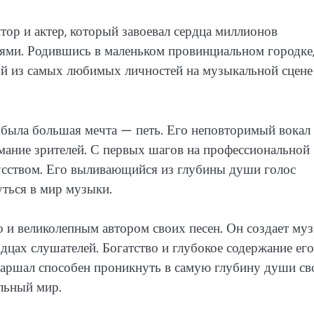
ор и актер, который завоевал сердца миллионов
ями. Родившись в маленьком провинциальном городке,
ной из самых любимых личностей на музыкальной сцене
го была большая мечта — петь. Его неповторимый вокал
мание зрителей. С первых шагов на профессиональной
кусством. Его выливающийся из глубины души голос
ться в мир музыки.
о и великолепным автором своих песен. Он создает му
рдцах слушателей. Богатство и глубокое содержание его
Маршал способен проникнуть в самую глубину души св
льный мир.