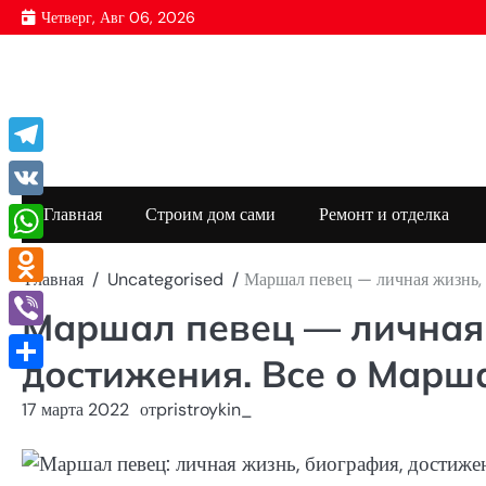
Перейти
Четверг, Авг 06, 2026
к
содержимому
Telegram
VK
Главная
Строим дом сами
Ремонт и отделка
WhatsApp
Главная
Uncategorised
Маршал певец — личная жизнь, 
Odnoklassniki
Маршал певец — личная 
Viber
достижения. Все о Марш
Отправить
17 марта 2022
от
pristroykin_