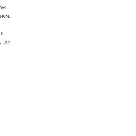
бом
ием.
 с
 где