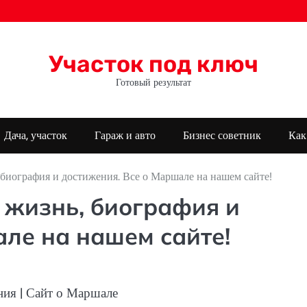
Участок под ключ
Готовый результат
Дача, участок
Гараж и авто
Бизнес советник
Как
биография и достижения. Все о Маршале на нашем сайте!
жизнь, биография и
але на нашем сайте!