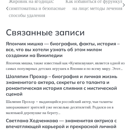
Жировик на ягодицах:
Как избавиться от фурункул
Навигация
симптоматика и безопасные
на лице: методы лечения
по
способы удаления
записям
Связанные записи
Япончик мишка — биография, факты, история –
все, что вы хотели узнать об этом милом
создании на Википедии
Япончик мишка, также известный как «Кумпилаукки», является одной из
самых популярных детских игрушек в Японии и по всему миру. Этот…
Шаляпин Прохор – биография и личная жизнь
знаменитого актера, секреты его таланта и
романтическая история слияния с мистической
сценой
Шаляпин Прохор – выдающийся российский актер, чьи таланты
завораживают зрителей уже несколько десятилетий. Родился он в
маленькой деревушке на берегу…
Светлана Ходченкова — знаменитая актриса с
впечатляющей карьерой и прекрасной личной