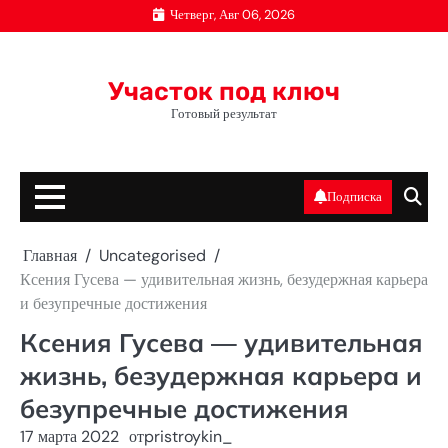
Перейти
Четверг, Авг 06, 2026
к
содержимому
Участок под ключ
Готовый результат
Подписка
Главная
Uncategorised
Ксения Гусева — удивительная жизнь, безудержная карьера
и безупречные достижения
Ксения Гусева — удивительная
жизнь, безудержная карьера и
безупречные достижения
17 марта 2022
от
pristroykin_