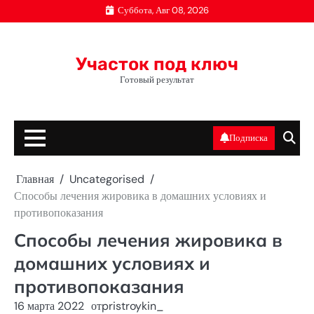
Перейти
Суббота, Авг 08, 2026
к
содержимому
Участок под ключ
Готовый результат
Подписка
Главная
Uncategorised
Способы лечения жировика в домашних условиях и
противопоказания
Способы лечения жировика в
домашних условиях и
противопоказания
16 марта 2022
от
pristroykin_