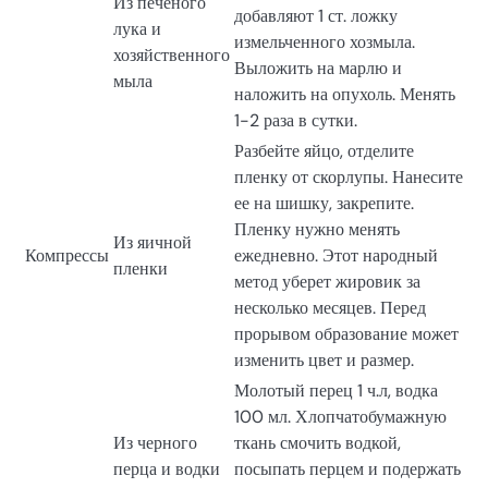
Из печеного
добавляют 1 ст. ложку
лука и
измельченного хозмыла.
хозяйственного
Выложить на марлю и
мыла
наложить на опухоль. Менять
1-2 раза в сутки.
Разбейте яйцо, отделите
пленку от скорлупы. Нанесите
ее на шишку, закрепите.
Пленку нужно менять
Из яичной
Компрессы
ежедневно. Этот народный
пленки
метод уберет жировик за
несколько месяцев. Перед
прорывом образование может
изменить цвет и размер.
Молотый перец 1 ч.л, водка
100 мл. Хлопчатобумажную
Из черного
ткань смочить водкой,
перца и водки
посыпать перцем и подержать