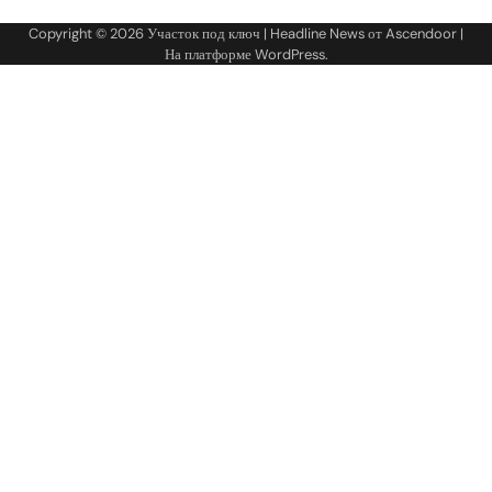
Copyright © 2026
Участок под ключ
| Headline News от
Ascendoor
|
На платформе
WordPress
.