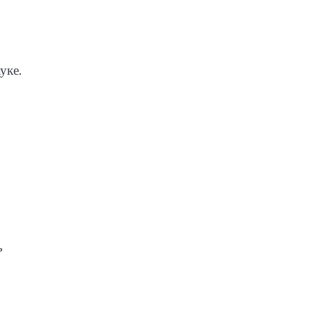
уке.
ь