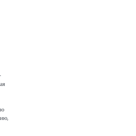
-
ая
ию
нию,