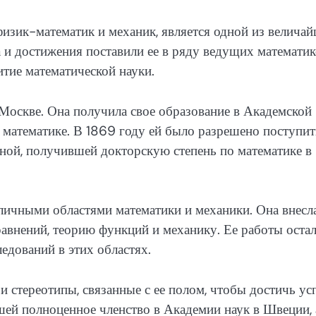
физик-математик и механик, является одной из велича
 и достижения поставили ее в ряду ведущих математи
итие математической науки.
 Москве. Она получила свое образование в Академской
к математике. В 1869 году ей было разрешено поступит
иной, получившей докторскую степень по математике в
зличными областями математики и механики. Она внесл
авнений, теорию функций и механику. Ее работы оста
дований в этих областях.
 стереотипы, связанные с ее полом, чтобы достичь ус
шей полноценное членство в Академии наук в Швеции, 