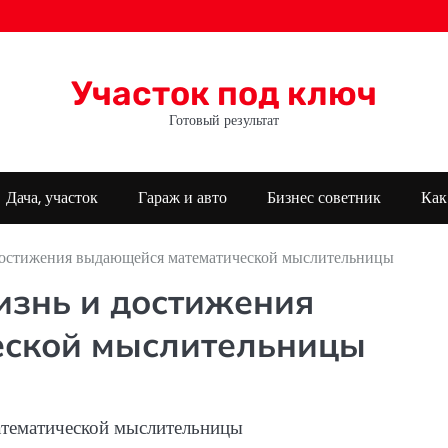
Участок под ключ
Готовый результат
Дача, участок
Гараж и авто
Бизнес советник
Как
достижения выдающейся математической мыслительницы
изнь и достижения
ской мыслительницы