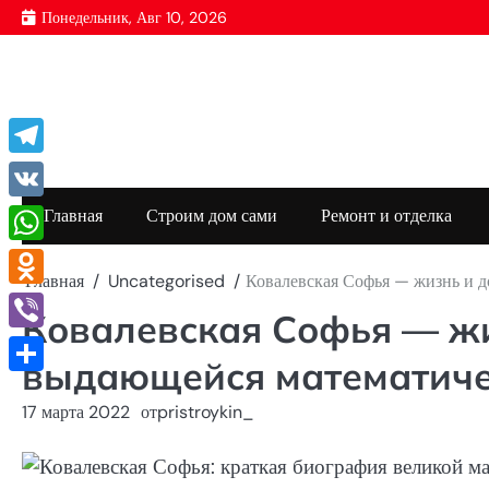
Перейти
Понедельник, Авг 10, 2026
к
содержимому
Telegram
VK
Главная
Строим дом сами
Ремонт и отделка
WhatsApp
Главная
Uncategorised
Ковалевская Софья — жизнь и 
Odnoklassniki
Ковалевская Софья — ж
Viber
выдающейся математиче
Отправить
17 марта 2022
от
pristroykin_