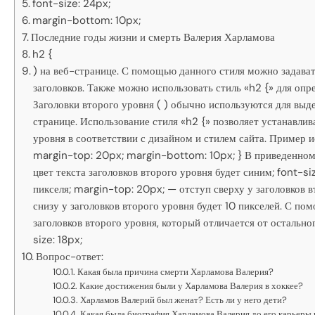
font-size: 24px;
margin-bottom: 10px;
Последние годы жизни и смерть Валерия Харламова
h2 {
) на веб-странице. С помощью данного стиля можно задавать
заголовков. Также можно использовать стиль «h2 {» для опре
Заголовки второго уровня ( ) обычно используются для выде
странице. Использование стиля «h2 {» позволяет устанавли
уровня в соответствии с дизайном и стилем сайта. Пример ис
margin-top: 20px; margin-bottom: 10px; } В приведенном 
цвет текста заголовков второго уровня будет синим; font-s
пикселя; margin-top: 20px; — отступ сверху у заголовков 
снизу у заголовков второго уровня будет 10 пикселей. С п
заголовков второго уровня, который отличается от остальн
size: 18px;
Вопрос-ответ:
Какая была причина смерти Харламова Валерия?
Какие достижения были у Харламова Валерия в хоккее?
Харламов Валерий был женат? Есть ли у него дети?
Какая была биография Харламова Валерия до его карьеры 