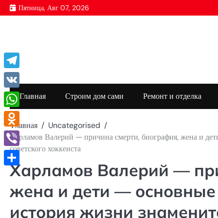
Перейти
Пятница, Авг 07, 2026
к
содержимому
Telegram
VK
Главная
Строим дом сами
Ремонт и отделка
WhatsApp
Главная
Uncategorised
Odnoklassniki
Харламов Валерий — причина смерти, биография, жена и дет
советского хоккеиста
Viber
Харламов Валерий — при
Отправить
жена и дети — основные
история жизни знаменито