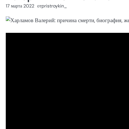
17 марта 2022
от
pristroykin_