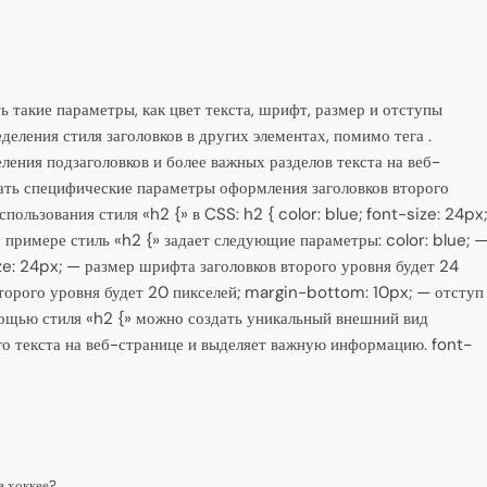
 такие параметры, как цвет текста, шрифт, размер и отступы
деления стиля заголовков в других элементах, помимо тега .
ления подзаголовков и более важных разделов текста на веб-
вать специфические параметры оформления заголовков второго
пользования стиля «h2 {» в CSS: h2 { color: blue; font-size: 24px
примере стиль «h2 {» задает следующие параметры: color: blue; 
ize: 24px; — размер шрифта заголовков второго уровня будет 24
второго уровня будет 20 пикселей; margin-bottom: 10px; — отступ
омощью стиля «h2 {» можно создать уникальный внешний вид
ого текста на веб-странице и выделяет важную информацию. font-
в хоккее?