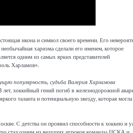
астоящая икона и символ своего времени. Его невероя
 необычайная харизма сделали его именем, которое
ляется одним из самых ярких представителей
роль Харламов».
ущую популярность, судьба Валерия Харламова
33 лет, хоккейный гений погиб в железнодорожной авар
яркого таланта и потенциальную звезду, которая могла
скве. С детства он проявил способности к хоккею и у
стро стал одним из ведущих игроков команды ЦСКА и