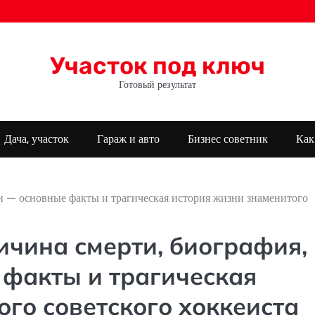
Участок под ключ
Готовый результат
Дача, участок
Гараж и авто
Бизнес советник
Как
и — основные факты и трагическая история жизни знаменитого
чина смерти, биография,
 факты и трагическая
го советского хоккеиста