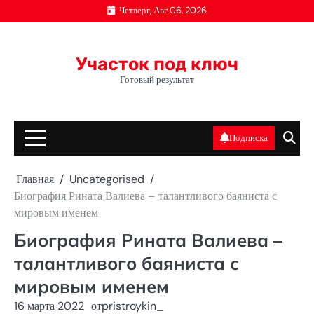
Перейти
Четверг, Авг 06, 2026
к
содержимому
Участок под ключ
Готовый результат
Подписка
Главная
Uncategorised
Биография Рината Валиева – талантливого баяниста с
мировым именем
Биография Рината Валиева –
талантливого баяниста с
мировым именем
16 марта 2022
от
pristroykin_