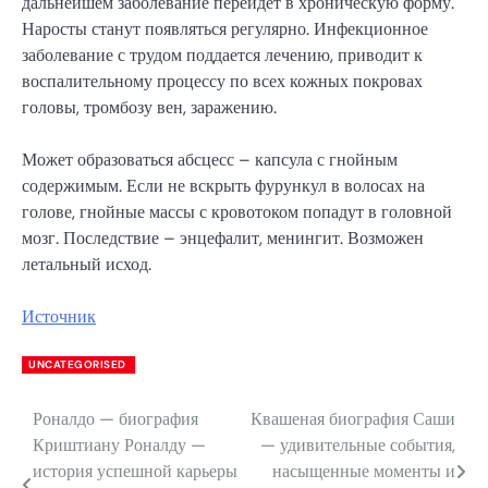
дальнейшем заболевание перейдет в хроническую форму.
Наросты станут появляться регулярно. Инфекционное
заболевание с трудом поддается лечению, приводит к
воспалительному процессу по всех кожных покровах
головы, тромбозу вен, заражению.
Может образоваться абсцесс – капсула с гнойным
содержимым. Если не вскрыть фурункул в волосах на
голове, гнойные массы с кровотоком попадут в головной
мозг. Последствие – энцефалит, менингит. Возможен
летальный исход.
Источник
UNCATEGORISED
Роналдо — биография
Квашеная биография Саши
Навигация
Криштиану Роналду —
— удивительные события,
по
история успешной карьеры
насыщенные моменты и