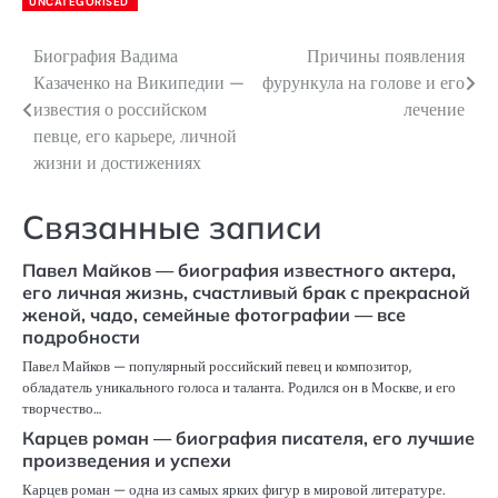
UNCATEGORISED
Биография Вадима
Причины появления
Навигация
Казаченко на Википедии —
фурункула на голове и его
по
известия о российском
лечение
певце, его карьере, личной
записям
жизни и достижениях
Связанные записи
Павел Майков — биография известного актера,
его личная жизнь, счастливый брак с прекрасной
женой, чадо, семейные фотографии — все
подробности
Павел Майков — популярный российский певец и композитор,
обладатель уникального голоса и таланта. Родился он в Москве, и его
творчество…
Карцев роман — биография писателя, его лучшие
произведения и успехи
Карцев роман — одна из самых ярких фигур в мировой литературе.