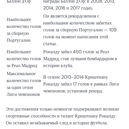
Баллон д’Ор
награды Баллон д’Ор: в 2008, 2013,
2014, 2016 и 2017 годах.
Он является рекордсменом с
Наибольшее
наибольшим количеством забитых
количество голов
голов за сборную Португалии — 109
за сборную
голов на момент написания этой
Португалии
статьи.
Наибольшее
Роналду забил 450 голов за Реал
количество голов
Мадрид, став лучшим бомбардиром в
за Реал Мадрид
истории клуба.
Максимальное
В сезоне 2013-2014 Криштиану
количество голов
Роналду забил 17 голов в рамках Лиги
за один сезон
чемпионов, установив рекорд.
Лиги чемпионов
Эти достижения только немногое подчеркивают великие
спортивные способности и талант Криштиану Роналду.
Он оставил незабываемый след в истории футбола.