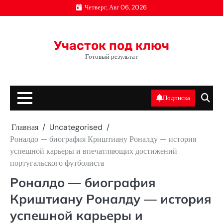
Перейти
Четверг, Авг 06, 2026
к
содержимому
Участок под ключ
Готовый результат
Подписка
Главная
Uncategorised
Роналдо — биография Криштиану Роналду — история
успешной карьеры и впечатляющих достижений
португальского футболиста
Роналдо — биография
Криштиану Роналду — история
успешной карьеры и