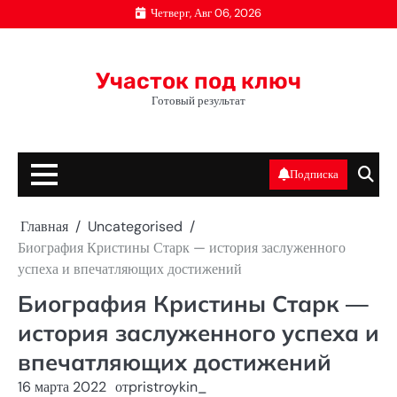
Перейти
Четверг, Авг 06, 2026
к
содержимому
Участок под ключ
Готовый результат
Подписка
Главная
Uncategorised
Биография Кристины Старк — история заслуженного
успеха и впечатляющих достижений
Биография Кристины Старк —
история заслуженного успеха и
впечатляющих достижений
16 марта 2022
от
pristroykin_