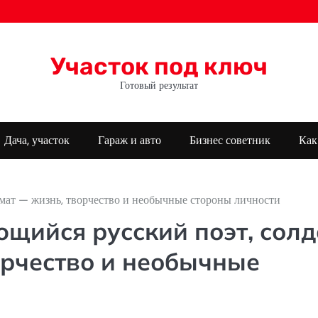
Участок под ключ
Готовый результат
Дача, участок
Гараж и авто
Бизнес советник
Как
мат — жизнь, творчество и необычные стороны личности
ийся русский поэт, солд
орчество и необычные