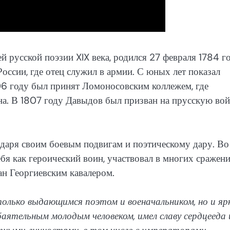
ей русской поэзии XIX века, родился 27 февраля 1784 го
России, где отец служил в армии. С юных лет показал
06 году был принят Ломоносовским коллежем, где
на. В 1807 году Давыдов был призван на прусскую вой
даря своим боевым подвигам и поэтическому дару. Во
бя как героический воин, участвовал в многих сражени
ан Георгиевским кавалером.
олько выдающимся поэтом и военачальником, но и яр
аятельным молодым человеком, имел славу сердцееда 