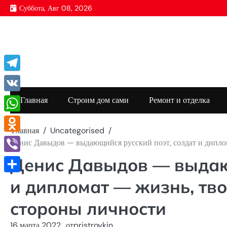
Перейти
Суббота, Авг 08, 2026
к
содержимому
Telegram
VK
Главная
Строим дом сами
Ремонт и отделка
WhatsApp
Главная
Uncategorised
Odnoklassniki
Денис Давыдов — выдающийся русский поэт, солдат и дипло
Денис Давыдов — выдающ
Viber
Отправить
и дипломат — жизнь, тв
стороны личности
16 марта 2022
от
pristroykin_