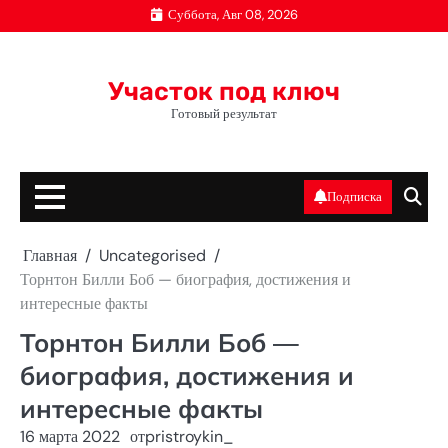
Перейти
Суббота, Авг 08, 2026
к
содержимому
Участок под ключ
Готовый результат
Подписка
Главная
Uncategorised
Торнтон Билли Боб — биография, достижения и
интересные факты
Торнтон Билли Боб —
биография, достижения и
интересные факты
16 марта 2022
от
pristroykin_