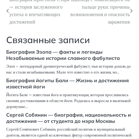
Навигация
— история заслуженного
пальце руки: причины
по
успеха и впечатляющих
возникновения и опасность
достижений
заражения
записям
Связанные записи
Биография Эзопа — факты и легенды
Незабываемые истории славного фабулиста
Эзоп – легендарный древнегреческий фабулист, чьи истории дошли до
нас и стали незабываемыми. Мало что известно о его жизни, но…
Биография йогиты Бали — Жизнь и достижения
известной йоги
Йогита Бали — известная йога и практикующая, которая прославилась
своими достижениями в области йоги. Родилась и выросла в маленькой
деревушке…
Сергей Собянин — биография, национальность и
достижения — от студента до мэра Москвы
Сергей Семёнович Собянин, российский политик и муниципальный
деятель, является одной из ключевых фигур современной политической