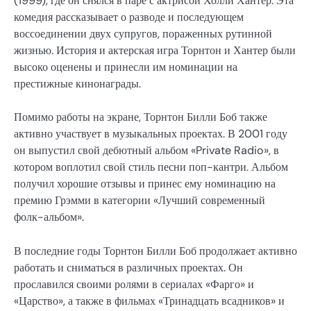
(1999), где он снялся в паре с актрисой Холли Хантер. Эта
комедия рассказывает о разводе и последующем
воссоединении двух супругов, пораженных рутинной
жизнью. История и актерская игра Торнтон и Хантер были
высоко оценены и принесли им номинации на
престижные кинонаграды.
Помимо работы на экране, Торнтон Билли Боб также
активно участвует в музыкальных проектах. В 2001 году
он выпустил свой дебютный альбом «Private Radio», в
котором воплотил свой стиль песни поп-кантри. Альбом
получил хорошие отзывы и принес ему номинацию на
премию Грэмми в категории «Лучший современный
фолк-альбом».
В последние годы Торнтон Билли Боб продолжает активно
работать и сниматься в различных проектах. Он
прославился своими ролями в сериалах «Фарго» и
«Царство», а также в фильмах «Тринадцать всадников» и