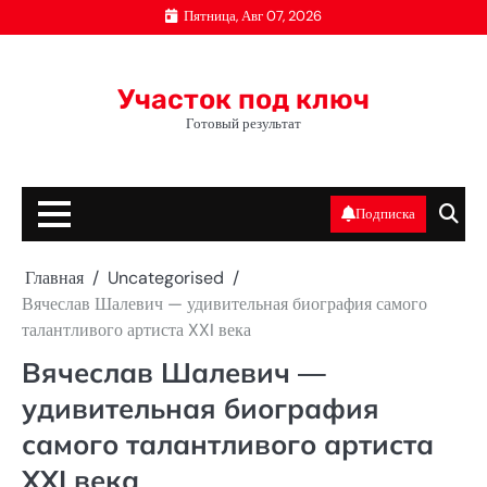
Перейти
Пятница, Авг 07, 2026
к
содержимому
Участок под ключ
Готовый результат
Подписка
Главная
Uncategorised
Вячеслав Шалевич — удивительная биография самого
талантливого артиста XXI века
Вячеслав Шалевич —
удивительная биография
самого талантливого артиста
XXI века