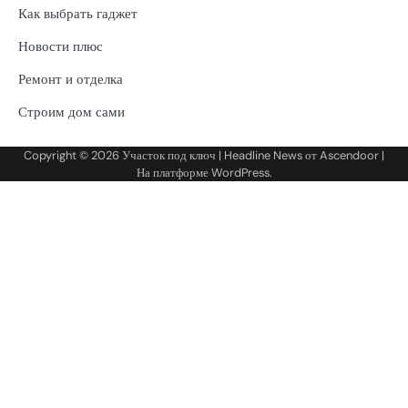
Как выбрать гаджет
Новости плюс
Ремонт и отделка
Строим дом сами
Copyright © 2026
Участок под ключ
| Headline News от
Ascendoor
|
На платформе
WordPress
.