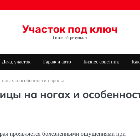
Участок под ключ
Готовый результат
Дача, участок
Гараж и авто
Бизнес советник
Как
ногах и особенности нароста
цы на ногах и особеннос
торая проявляется болезненными ощущениями при