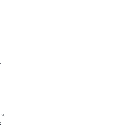
т
га.
х