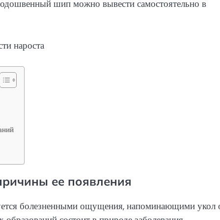
 Подошвенный шип можно вывести самостоятельно в
аний
причины ее появления
уется болезненными ощущения, напоминающими укол 
х образований состоит в природе заболевания.