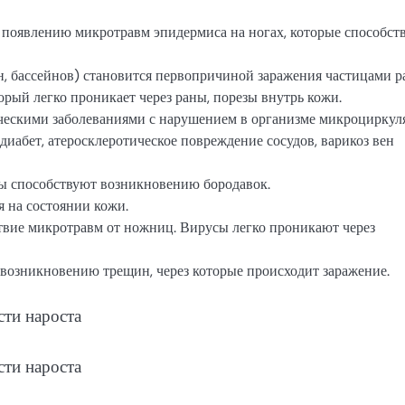
 появлению микротравм эпидермиса на ногах, которые способст
н, бассейнов) становится первопричиной заражения частицами р
орый легко проникает через раны, порезы внутрь кожи.
ческими заболеваниями с нарушением в организме микроцирку
диабет, атеросклеротическое повреждение сосудов, варикоз вен
 способствуют возникновению бородавок.
я на состоянии кожи.
твие микротравм от ножниц. Вирусы легко проникают через
возникновению трещин, через которые происходит заражение.