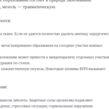
, мозоль — травматическую.
яются:
а ткани. Если не удается полностью удалить шипицу хирургиче
в метастазировании образования на соседние участки кожных
олокнами может привести к микропараличу отдельных участков
урашек по стопах.
 в злокачественную опухоль. Некоторые штаммы ВПЧ вызывают
нам:
шансов заболеть. Защитные силы организма подавляют
дение, стрессовые ситуации, гормональные нарушения