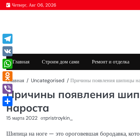
Перейти
Четверг, Авг 06, 2026
к
содержимому
Telegram
VK
Главная
Строим дом сами
Ремонт и отделка
WhatsApp
Главная
Uncategorised
Причины появления шипицы на 
Odnoklassniki
Причины появления шипи
Viber
нароста
Отправить
15 марта 2022
от
pristroykin_
Шипица на ноге — это ороговевшая бородавка, ко