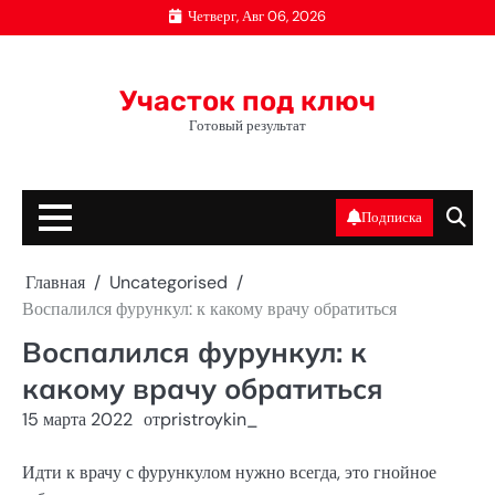
Перейти
Четверг, Авг 06, 2026
к
содержимому
Участок под ключ
Готовый результат
Подписка
Главная
Uncategorised
Воспалился фурункул: к какому врачу обратиться
Воспалился фурункул: к
какому врачу обратиться
15 марта 2022
от
pristroykin_
Идти к врачу с фурункулом нужно всегда, это гнойное