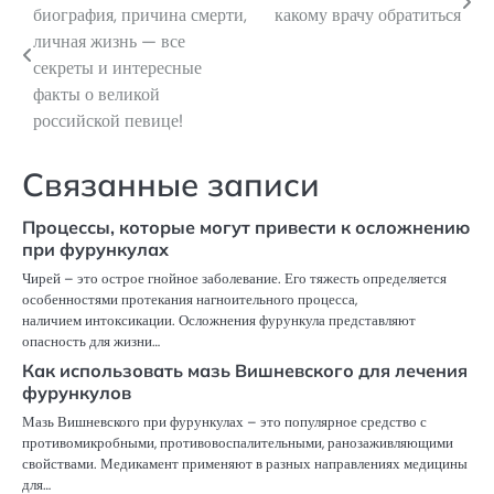
биография, причина смерти,
какому врачу обратиться
по
личная жизнь — все
секреты и интересные
записям
факты о великой
российской певице!
Связанные записи
Процессы, которые могут привести к осложнению
при фурункулах
Чирей – это острое гнойное заболевание. Его тяжесть определяется
особенностями протекания нагноительного процесса,
наличием интоксикации. Осложнения фурункула представляют
опасность для жизни…
Как использовать мазь Вишневского для лечения
фурункулов
Мазь Вишневского при фурункулах – это популярное средство с
противомикробными, противовоспалительными, ранозаживляющими
свойствами. Медикамент применяют в разных направлениях медицины
для…