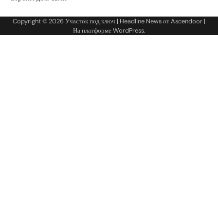
Copyright © 2026
Участок под ключ
| Headline News от
Ascendoor
|
На платформе
WordPress
.