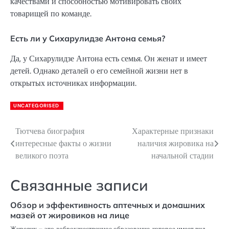
качествами и способностью мотивировать своих
товарищей по команде.
Есть ли у Сихарулидзе Антона семья?
Да, у Сихарулидзе Антона есть семья. Он женат и имеет
детей. Однако деталей о его семейной жизни нет в
открытых источниках информации.
UNCATEGORISED
Тютчева биография
Характерные признаки
Навигация
интересные факты о жизни
наличия жировика на
по
великого поэта
начальной стадии
записям
Связанные записи
Обзор и эффективность аптечных и домашних
мазей от жировиков на лице
Жировик – это доброкачественное образование, которое имеет вид