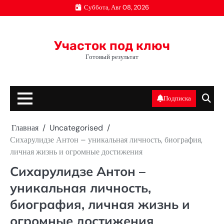
Перейти
Суббота, Авг 08, 2026
к
содержимому
Участок под ключ
Готовый результат
Подписка
Главная
Uncategorised
Сихарулидзе Антон – уникальная личность, биография,
личная жизнь и огромные достижения
Сихарулидзе Антон –
уникальная личность,
биография, личная жизнь и
огромные достижения