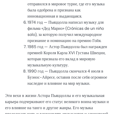
отправился в мировое турне, где его музыка
была одобрена и признана как
инновационная и выдающаяся.
1974 год — Пьяццолла написал музыку для
фильма «Дед Марио» (Crónicas de un niño
solo), за которую получил международное
признание и номинацию на премию Гойя.
1985 год — Астор Пьяццолла был награжден
премией Короля Карла XVI Густава Швеции,
которая признала его вклад в мировую
музыкальную культуру.
1990 год — Пьяццолла скончался 4 июля в
Буэнос-Айресе, оставив после себя огромное
наследие и влияние на мир музыки.
Эти вехи в жизни Астора Пьяццоллы и его музыкальная
карьера подчеркивают его статус великого воина музыки и
его влияние на танго и другие жанры. Его музыка
продолжает жить и вдохновлять музыкантов и слушателей