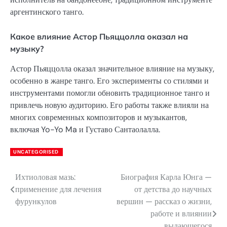
аргентинского танго.
Какое влияние Астор Пьяццолла оказал на
музыку?
Астор Пьяццолла оказал значительное влияние на музыку,
особенно в жанре танго. Его эксперименты со стилями и
инструментами помогли обновить традиционное танго и
привлечь новую аудиторию. Его работы также влияли на
многих современных композиторов и музыкантов,
включая Yo-Yo Ma и Густаво Сантаолалла.
UNCATEGORISED
Ихтиоловая мазь:
Биография Карла Юнга —
Навигация
применение для лечения
от детства до научных
по
фурункулов
вершин — рассказ о жизни,
работе и влиянии
записям
выдающегося