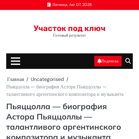
Перейти
Пятница, Авг 07, 2026
к
содержимому
Участок под ключ
Готовый результат
Подписка
Главная
Uncategorised
Пьяццолла — биография Астора Пьяццоллы —
талантливого аргентинского композитора и музыканта
Пьяццолла — биография
Астора Пьяццоллы —
талантливого аргентинского
композитора и музыканта