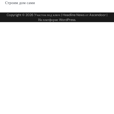
Строим дом сами
Copyright © 2026
Участок под ключ
| Headline News от
Ascendoor
|
На платформе
WordPress
.