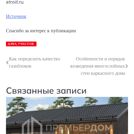
stroit.ru
.
Источник
Спасибо за интерес к публикации
ДАЧА, УЧАСТОК
Как определить качество
Особенности и порядок
Навигация
газоблоков
возведения многослойных
по
стен каркасного дома
записям
Связанные записи