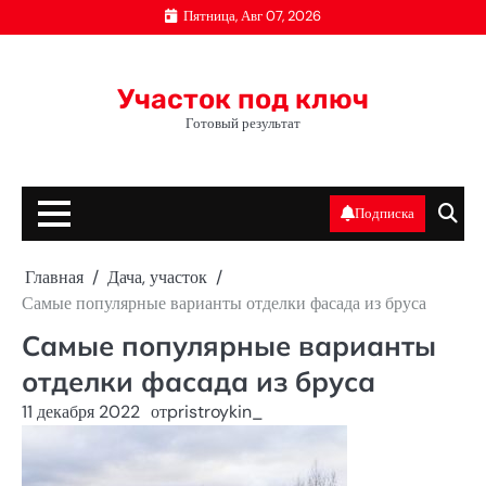
Перейти
Пятница, Авг 07, 2026
к
содержимому
Участок под ключ
Готовый результат
Подписка
Главная
Дача, участок
Самые популярные варианты отделки фасада из бруса
Самые популярные варианты
отделки фасада из бруса
11 декабря 2022
от
pristroykin_