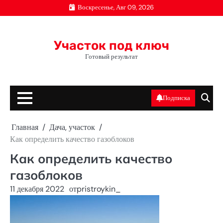
Перейти
Воскресенье, Авг 09, 2026
к
содержимому
Участок под ключ
Готовый результат
Подписка
Главная
Дача, участок
Как определить качество газоблоков
Как определить качество
газоблоков
11 декабря 2022
от
pristroykin_