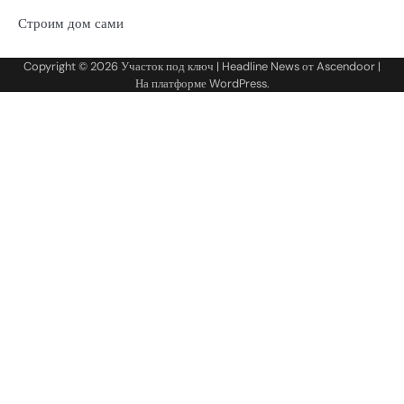
Строим дом сами
Copyright © 2026
Участок под ключ
| Headline News от
Ascendoor
|
На платформе
WordPress
.