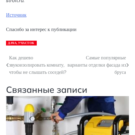
stroit.ru
.
Источник
Спасибо за интерес к публикации
ДАЧА, УЧАСТОК
Как дешево
Самые популярные
Навигация
звукоизолировать комнату,
варианты отделки фасада из
по
чтобы не слышать соседей?
бруса
записям
Связанные записи