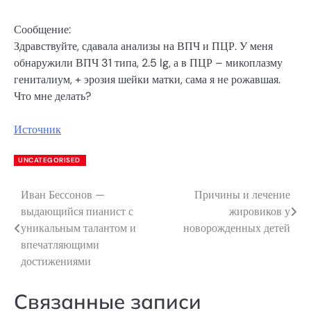
Сообщение:
Здравствуйте, сдавала анализы на ВПЧ и ПЦР. У меня
обнаружили ВПЧ 31 типа, 2.5 lg, а в ПЦР – микоплазму
гениталиум, + эрозия шейки матки, сама я не рожавшая.
Что мне делать?
Источник
UNCATEGORISED
Иван Бессонов —
Причины и лечение
Навигация
выдающийся пианист с
жировиков у
по
уникальным талантом и
новорожденных детей
впечатляющими
записям
достижениями
Связанные записи