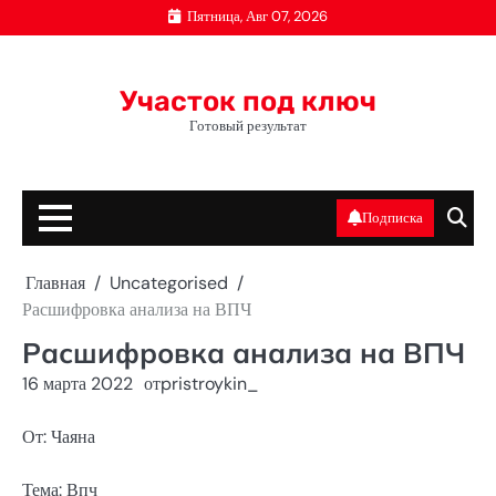
Перейти
Пятница, Авг 07, 2026
к
содержимому
Участок под ключ
Готовый результат
Подписка
Главная
Uncategorised
Расшифровка анализа на ВПЧ
Расшифровка анализа на ВПЧ
16 марта 2022
от
pristroykin_
От: Чаяна
Тема: Впч