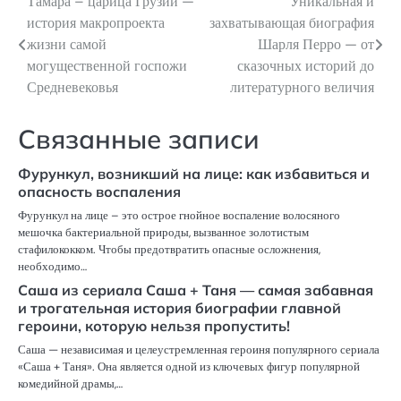
Тамара – царица Грузии —
Уникальная и
Навигация
история макропроекта
захватывающая биография
по
жизни самой
Шарля Перро — от
могущественной госпожи
сказочных историй до
записям
Средневековья
литературного величия
Связанные записи
Фурункул, возникший на лице: как избавиться и
опасность воспаления
Фурункул на лице – это острое гнойное воспаление волосяного
мешочка бактериальной природы, вызванное золотистым
стафилококком. Чтобы предотвратить опасные осложнения,
необходимо…
Саша из сериала Саша + Таня — самая забавная
и трогательная история биографии главной
героини, которую нельзя пропустить!
Саша — независимая и целеустремленная героиня популярного сериала
«Саша + Таня». Она является одной из ключевых фигур популярной
комедийной драмы,…