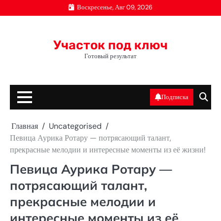
Перейти
Воскресенье, Авг 09, 2026
к
содержимому
Участок под ключ
Готовый результат
Подписка
Главная
Uncategorised
Певица Аурика Ротару — потрясающий талант,
прекрасные мелодии и интересные моменты из её жизни!
Певица Аурика Ротару —
потрясающий талант,
прекрасные мелодии и
интересные моменты из её