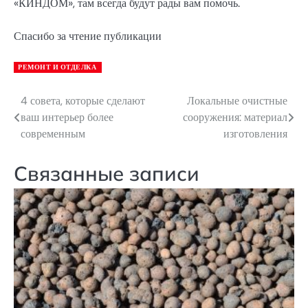
«КИНДОМ», там всегда будут рады вам помочь.
Спасибо за чтение публикации
РЕМОНТ И ОТДЕЛКА
4 совета, которые сделают
Локальные очистные
Навигация
ваш интерьер более
сооружения: материал
по
современным
изготовления
записям
Связанные записи