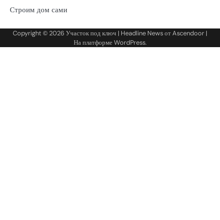
Строим дом сами
Copyright © 2026
Участок под ключ
| Headline News от
Ascendoor
|
На платформе
WordPress
.