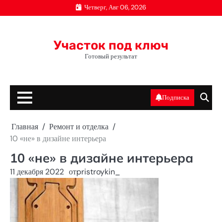
Перейти
Четверг, Авг 06, 2026
к
содержимому
Участок под ключ
Готовый результат
Подписка
Главная
Ремонт и отделка
10 «не» в дизайне интерьера
10 «не» в дизайне интерьера
11 декабря 2022
от
pristroykin_