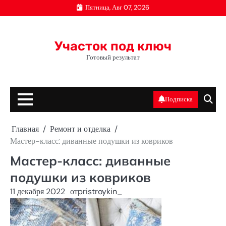
Перейти
Пятница, Авг 07, 2026
к
содержимому
Участок под ключ
Готовый результат
Подписка
Главная
Ремонт и отделка
Мастер-класс: диванные подушки из ковриков
Мастер-класс: диванные
подушки из ковриков
11 декабря 2022
от
pristroykin_