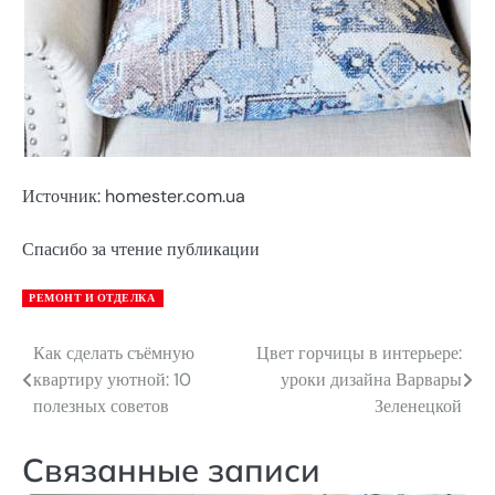
Источник: homester.com.ua
Спасибо за чтение публикации
РЕМОНТ И ОТДЕЛКА
Как сделать съёмную
Цвет горчицы в интерьере:
Навигация
квартиру уютной: 10
уроки дизайна Варвары
по
полезных советов
Зеленецкой
записям
Связанные записи