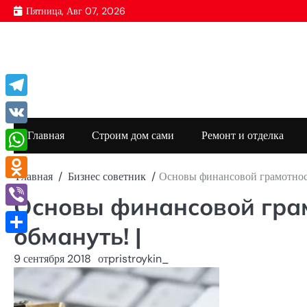
Перейти
Пятница, Авг 07, 2026
к
содержимому
Telegram
VK
Главная
Строим дом сами
Ремонт и отделка
WhatsApp
Главная
Бизнес советник
Основы финансовой грамотности
Odnoklassniki
Основы финансовой грам
Viber
обмануть! |
Отправить
9 сентября 2018
от
pristroykin_