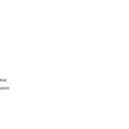
вас
ожно