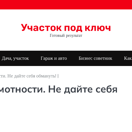
Участок под ключ
Готовый результат
Дача, участок
Гараж и авто
Бизнес советник
Как
. Не дайте себя обмануть! |
отности. Не дайте себя