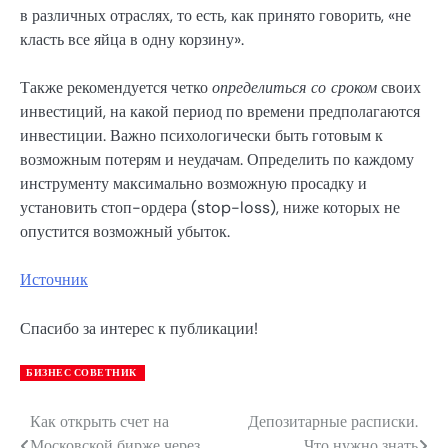
в различных отраслях, то есть, как принято говорить, «не
класть все яйца в одну корзину».
Также рекомендуется четко
определиться со сроком
своих
инвестиций, на какой период по времени предполагаются
инвестиции. Важно психологически быть готовым к
возможным потерям и неудачам. Определить по каждому
инструменту максимально возможную просадку и
установить стоп-ордера (stop-loss), ниже которых не
опустится возможный убыток.
Источник
Спасибо за интерес к публикации!
БИЗНЕС СОВЕТНИК
Как открыть счет на
Депозитарные расписки.
Навигация
Московской бирже через
Что нужно знать