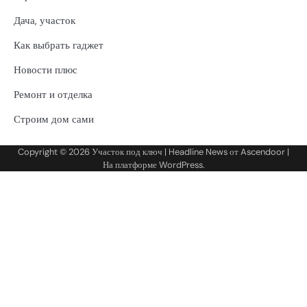
Дача, участок
Как выбрать гаджет
Новости плюс
Ремонт и отделка
Строим дом сами
Copyright © 2026
Участок под ключ
| Headline News от
Ascendoor
|
На платформе
WordPress
.