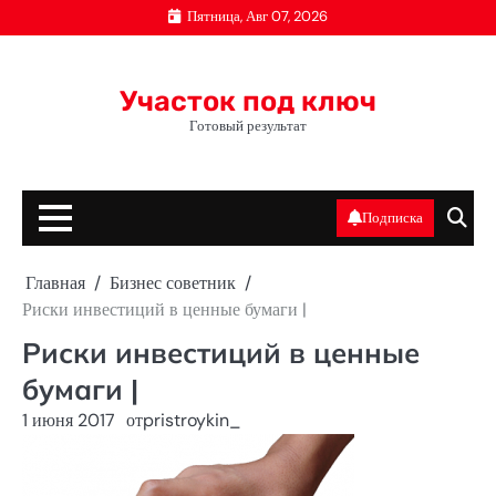
Перейти
Пятница, Авг 07, 2026
к
содержимому
Участок под ключ
Готовый результат
Подписка
Главная
Бизнес советник
Риски инвестиций в ценные бумаги |
Риски инвестиций в ценные
бумаги |
1 июня 2017
от
pristroykin_