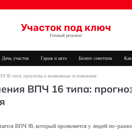
Участок под ключ
Готовый результат
Дача, участок
Гараж и авто
Бизнес советник
Как
ПЧ 16 типа: прогнозы и возможные осложнения
ения ВПЧ 16 типа: прогно
я
ается ВПЧ 16, который проявляется у людей по-разно