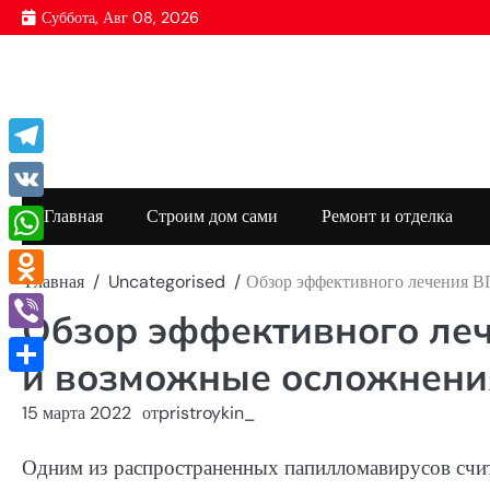
Перейти
Суббота, Авг 08, 2026
к
содержимому
Telegram
VK
Главная
Строим дом сами
Ремонт и отделка
WhatsApp
Главная
Uncategorised
Обзор эффективного лечения В
Odnoklassniki
Обзор эффективного леч
Viber
и возможные осложнени
Отправить
15 марта 2022
от
pristroykin_
Одним из распространенных папилломавирусов счит