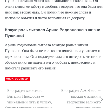
Пушкин оставил много воспоминаний о своей няне. Он
очень ценил ее заботу и любовь, говорил, что она была для
него как вторая мать. Он помнил ее нежные слова и
ласковые объятия и часто вспоминал ее доброту.
Какую роль сыграла Арина Родионовна в жизни
Пушкина?
Арина Родионовна сыграла важную роль в жизни
Пушкина. Она была не только его няней, но и учителем и
вдохновением. Она поддерживала его интерес к чтению и
образованию, внушала в него любовь к прекрасному и
помогала развивать его талант.
UNCATEGORISED
Биография хоккеиста
Биография А.А. Фета —
Навигация
Виталия Прохорова —
рассказ о жизни и
по
уникальный путь к успеху,
творчестве великого
впечатляющие достижения
русского поэта