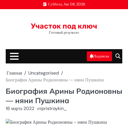
Перейти
Суббота, Авг 08, 2026
к
содержимому
Участок под ключ
Готовый результат
Подписка
Главная
Uncategorised
Биография Арины Родионовны — няни Пушкина
Биография Арины Родионовны
— няни Пушкина
16 марта 2022
от
pristroykin_