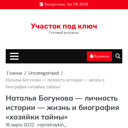
Перейти
Воскресенье, Авг 09, 2026
к
содержимому
Участок под ключ
Готовый результат
Подписка
Главная
Uncategorised
Наталья Богунова — личность истории — жизнь и
биография «хозяйки тайны»
Наталья Богунова — личность
истории — жизнь и биография
«хозяйки тайны»
16 марта 2022
от
pristroykin_