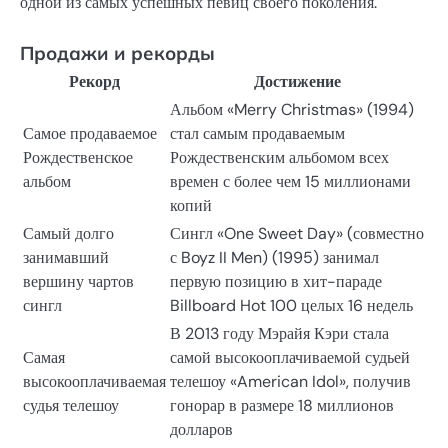
одной из самых успешных певиц своего поколения.
Продажи и рекорды
Рекорд
Достижение
Альбом «Merry Christmas» (1994)
Самое продаваемое
стал самым продаваемым
Рождественское
Рождественским альбомом всех
альбом
времен с более чем 15 миллионами
копий
Самый долго
Сингл «One Sweet Day» (совместно
занимавший
с Boyz II Men) (1995) занимал
вершину чартов
первую позицию в хит-параде
сингл
Billboard Hot 100 целых 16 недель
В 2013 году Мэрайя Кэри стала
Самая
самой высокооплачиваемой судьей
высокооплачиваемая
телешоу «American Idol», получив
судья телешоу
гонорар в размере 18 миллионов
долларов