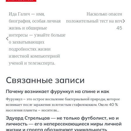
Ида Галич — имя,
Насколько опасен
Навигация
биография, особая личная
положительный тест на впч
по
жизнь и обширные
45
интересы — узнайте больше
записям
о захватывающих
подробностях жизни
известной компьютерной
ученой и телеэксперта.
Связанные записи
Почему возникает фурункул на спине и как
Фурункул – это острое воспаление бактериальной природы, которое
возникает после заражения золотистым стафилококком. Около 40 %
населения планеты – носители…
Эдуард Стрельцов — не только футболист, но и
личность — его непересекающиеся миры личной
жизни и спорта обозначают уникальность