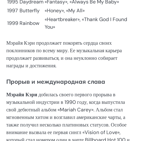
1995
Daydream
«Fantasy», «Always Be My Baby»
1997
Butterfly
«Honey», «My All»
«Heartbreaker», «Thank God I Found
1999
Rainbow
You»
Мэрайя Кэри продолжает покорять сердца своих
поклонников по всему миру. Ее музыкальная карьера
продолжает развиваться, и она неуклонно собирает
награды и достижения.
Прорыв и международная слава
Мэрайя Кэри
добилась своего первого прорыва в
музыкальной индустрии в 1990 году, когда выпустила
свой дебютный альбом «Mariah Carey». Альбом стал
мгновенным хитом и возглавил американские чарты, а
также получил несколько платиновых статусов. Особое
внимание вызвала ее первая сингл «Vision of Love»,
который стал номером один в чарте Billboard Hot 100 и