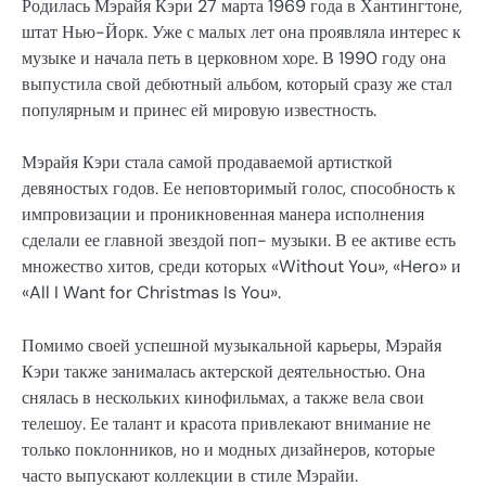
Родилась Мэрайя Кэри 27 марта 1969 года в Хантингтоне,
штат Нью-Йорк. Уже с малых лет она проявляла интерес к
музыке и начала петь в церковном хоре. В 1990 году она
выпустила свой дебютный альбом, который сразу же стал
популярным и принес ей мировую известность.
Мэрайя Кэри стала самой продаваемой артисткой
девяностых годов. Ее неповторимый голос, способность к
импровизации и проникновенная манера исполнения
сделали ее главной звездой поп- музыки. В ее активе есть
множество хитов, среди которых «Without You», «Hero» и
«All I Want for Christmas Is You».
Помимо своей успешной музыкальной карьеры, Мэрайя
Кэри также занималась актерской деятельностью. Она
снялась в нескольких кинофильмах, а также вела свои
телешоу. Ее талант и красота привлекают внимание не
только поклонников, но и модных дизайнеров, которые
часто выпускают коллекции в стиле Мэрайи.