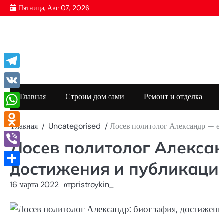
Перейти
Пятница, Авг 07, 2026
к
содержимому
Telegram
VK
Главная
Строим дом сами
Ремонт и отделка
WhatsApp
Главная
Uncategorised
Лосев политолог Александр — е
Odnoklassniki
Лосев политолог Алекса
Viber
достижения и публикаци
Отправить
16 марта 2022
от
pristroykin_