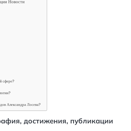
ации Новости
й сфере?
логии?
ядов Александра Лосева?
рафия, достижения, публикации