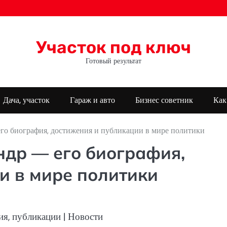
Участок под ключ
Готовый результат
Дача, участок
Гараж и авто
Бизнес советник
Как
го биография, достижения и публикации в мире политики
ндр — его биография,
и в мире политики