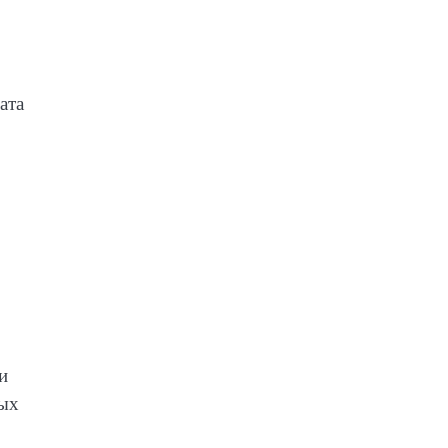
ата
и
ных