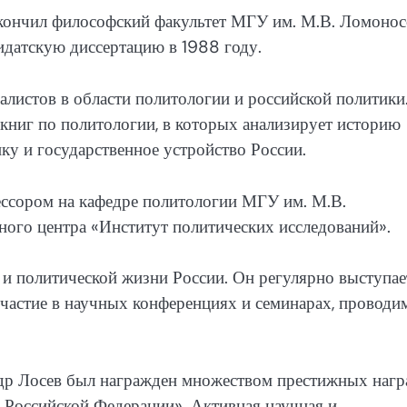
окончил философский факультет МГУ им. М.В. Ломонос
идатскую диссертацию в 1988 году.
алистов в области политологии и российской политики
книг по политологии, в которых анализирует историю
у и государственное устройство России.
ессором на кафедре политологии МГУ им. М.В.
ного центра «Институт политических исследований».
 и политической жизни России. Он регулярно выступае
частие в научных конференциях и семинарах, провод
ндр Лосев был награжден множеством престижных нагр
и Российской Федерации». Активная научная и