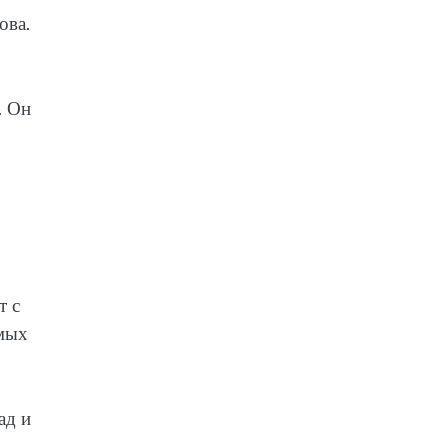
ова.
. Он
т с
имых
ад и