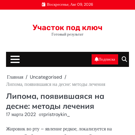
Перейти
Воскресенье, Авг 09, 2026
к
содержимому
Участок под ключ
Готовый результат
Подписка
Главная
Uncategorised
Липома, появившаяся на десне: методы лечения
Липома, появившаяся на
десне: методы лечения
17 марта 2022
от
pristroykin_
Жировик во рту – явление редкое, локализуется на