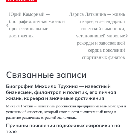
Юрий Каморный —
Лариса Латынина — жизнь
Навигация
биография, личная жизнь и
и карьера легендарной
по
профессиональные
советской гимнастки,
достижения
установившей мировые
записям
рекорды и завоевавшей
сердца поколений
спортивных фанатов
Связанные записи
Биография Михаила Трухина — известный
бизнесмен, филантроп и политик, его личная
жизнь, карьера и значимые достижения
Михаил Трухин – известный российский предприниматель, молодой и
успешный бизнесмен, который смог внести значительный вклад в
развитие различных отраслей экономики…
Причины появления подкожных жировиков на
теле