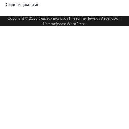
Строим дом сами
Copyright © 2026
Участок под ключ
| Headline News от
Ascendoor
|
На платформе
WordPress
.