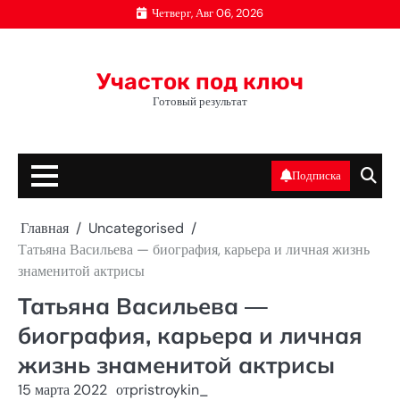
Перейти
Четверг, Авг 06, 2026
к
содержимому
Участок под ключ
Готовый результат
Подписка
Главная
Uncategorised
Татьяна Васильева — биография, карьера и личная жизнь
знаменитой актрисы
Татьяна Васильева —
биография, карьера и личная
жизнь знаменитой актрисы
15 марта 2022
от
pristroykin_