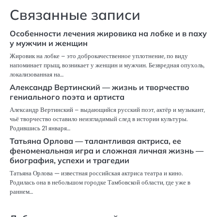
Связанные записи
Особенности лечения жировика на лобке и в паху
у мужчин и женщин
Жировик на лобке – это доброкачественное уплотнение, по виду
напоминает прыщ, возникает у женщин и мужчин. Безвредная опухоль,
локализованная на…
Александр Вертинский — жизнь и творчество
гениального поэта и артиста
Александр Вертинский – выдающийся русский поэт, актёр и музыкант,
чьё творчество оставило неизгладимый след в истории культуры.
Родившись 21 января…
Татьяна Орлова — талантливая актриса, ее
феноменальная игра и сложная личная жизнь —
биография, успехи и трагедии
Татьяна Орлова — известная российская актриса театра и кино.
Родилась она в небольшом городке Тамбовской области, где уже в
раннем…