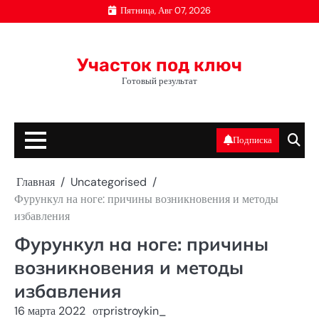
Перейти
Пятница, Авг 07, 2026
к
содержимому
Участок под ключ
Готовый результат
Подписка
Главная
Uncategorised
Фурункул на ноге: причины возникновения и методы
избавления
Фурункул на ноге: причины
возникновения и методы
избавления
16 марта 2022
от
pristroykin_