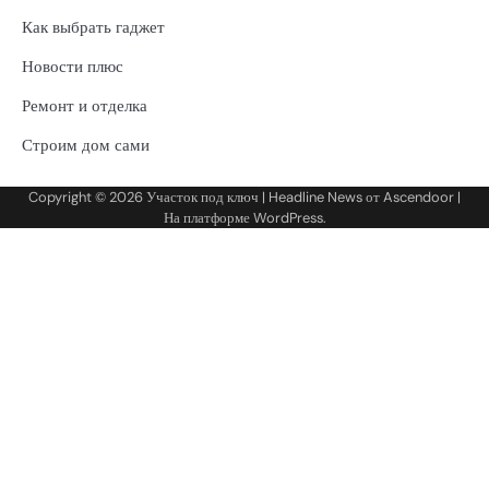
Как выбрать гаджет
Новости плюс
Ремонт и отделка
Строим дом сами
Copyright © 2026
Участок под ключ
| Headline News от
Ascendoor
|
На платформе
WordPress
.