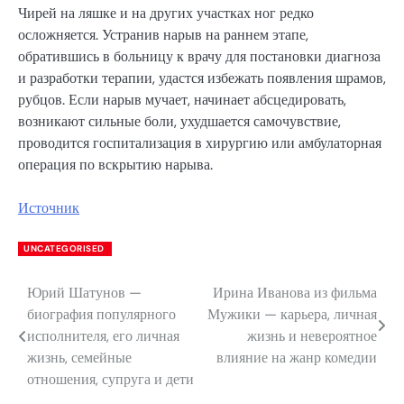
Чирей на ляшке и на других участках ног редко
осложняется. Устранив нарыв на раннем этапе,
обратившись в больницу к врачу для постановки диагноза
и разработки терапии, удастся избежать появления шрамов,
рубцов. Если нарыв мучает, начинает абсцедировать,
возникают сильные боли, ухудшается самочувствие,
проводится госпитализация в хирургию или амбулаторная
операция по вскрытию нарыва.
Источник
UNCATEGORISED
Юрий Шатунов —
Ирина Иванова из фильма
Навигация
биография популярного
Мужики — карьера, личная
по
исполнителя, его личная
жизнь и невероятное
жизнь, семейные
влияние на жанр комедии
записям
отношения, супруга и дети