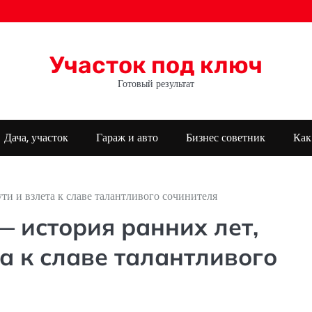
Участок под ключ
Готовый результат
Дача, участок
Гараж и авто
Бизнес советник
Как
ти и взлета к славе талантливого сочинителя
 история ранних лет,
та к славе талантливого