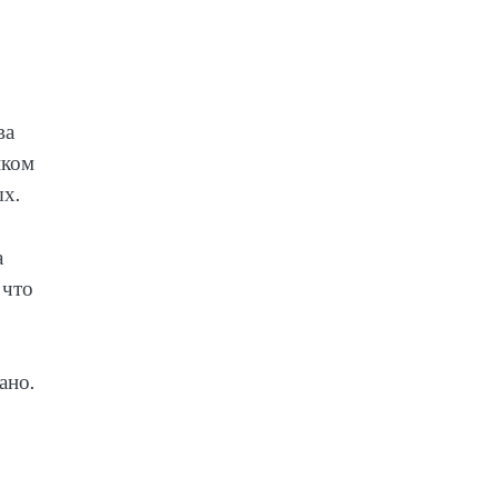
ва
иком
х.
а
 что
ано.