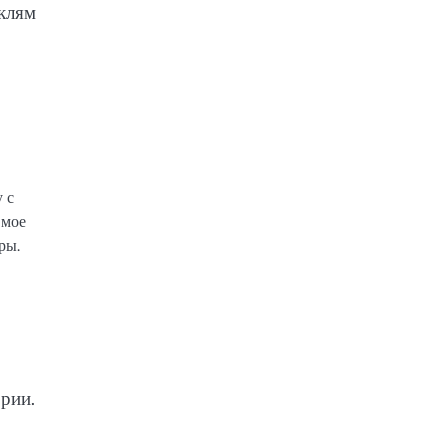
аклям
 с
 мое
ры.
рии.