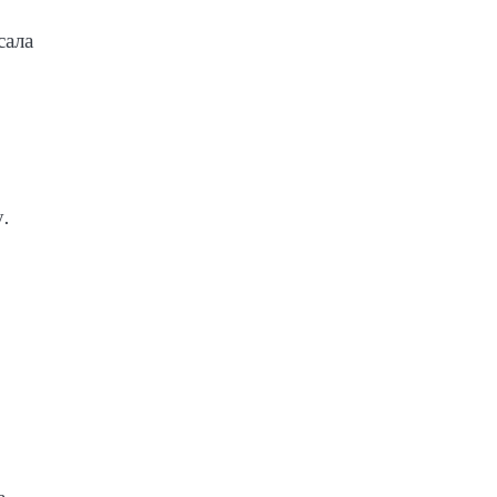
сала
.