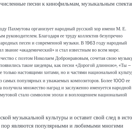
гочисленные песни к кинофильмам, музыкальным спект
году Пахмутова организует народный русский хор имени М. Е.
ым руководителем. Благодаря ее труду коллектив безупречно
народных песен и современной музыки. В 1963 году народный
л звание «академический» и стал известным во всем мире.
чество с поэтом Николаем Добронравовым, сочетая свою музыку
а появились такие шедевры, как песни «Дорогой длинною», «Ты –
не только настоящими хитами, но и частями национальной культу
з самых популярных и уважаемых композиторов. Более 1000 ее
а получила множество наград и заслуженно именуется народной
хмутовой стало символом эпохи и воплощением национальной
ской музыкальной культуры и оставит свой след в исто
их пор являются популярными и любимыми многими