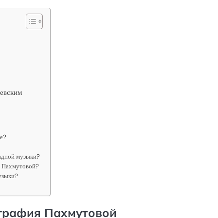
аевским
ре?
радной музыки?
и Пахмутовой?
узыки?
ография Пахмутовой