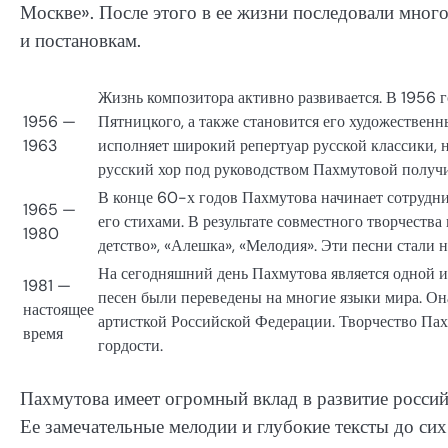
Москве». После этого в ее жизни последовали мно
и постановкам.
Жизнь композитора активно развивается. В 1956 
1956 —
Пятницкого, а также становится его художественн
1963
исполняет широкий репертуар русской классики, 
русский хор под руководством Пахмутовой получи
В конце 60-х годов Пахмутова начинает сотрудни
1965 —
его стихами. В результате совместного творчеств
1980
детство», «Алешка», «Мелодия». Эти песни стали 
На сегодняшний день Пахмутова является одной и
1981 —
песен были переведены на многие языки мира. Он
настоящее
артисткой Российской Федерации. Творчество Па
время
гордости.
Пахмутова имеет огромный вклад в развитие россий
Ее замечательные мелодии и глубокие тексты до с