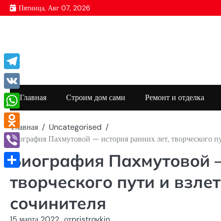
Перейти
Пятница, Авг 07, 2026
к
содержимому
Telegram
VK
Главная
Строим дом сами
Ремонт и отделка
WhatsApp
Главная
Uncategorised
Odnoklassniki
Биография Пахмутовой — история ранних лет, творческого пу
Биография Пахмутовой —
Viber
Отправить
творческого пути и взле
сочинителя
15 марта 2022
от
pristroykin_