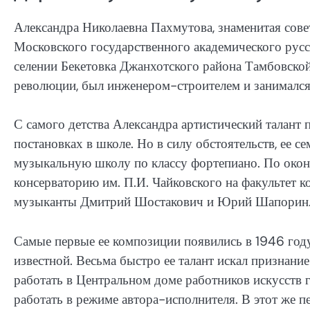
Александра Николаевна Пахмутова, знаменитая сове
Московского государственного академического русск
селении Бекетовка Джанхотского района Тамбовской 
революции, был инженером-строителем и занимался
С самого детства Александра артистический талант п
постановках в школе. Но в силу обстоятельств, ее се
музыкальную школу по классу фортепиано. По око
консерваторию им. П.И. Чайковского на факультет 
музыканты Дмитрий Шостакович и Юрий Шапорин
Самые первые ее композиции появились в 1946 году.
известной. Весьма быстро ее талант искал признан
работать в Центральном доме работников искусств г
работать в режиме автора-исполнителя. В этот же 