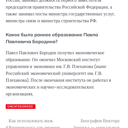
России, занимал должность первого заместителя
председателя правительства Российской Федерации, а
также занимал посты министра государственных услуг,
министра связи и министра строительства РФ.
Какое было раннее образование Павла
Павловича Бородина?
Павел Павлович Бородин получил экономическое
образование. Он окончил Московский институт
управления и экономики им. Г.В. Плеханова (ныне
Российский экономический университет им. Г.В.
Плеханова). После окончания института он работал в
экономических и научно-исследовательских
организациях.
UNCATEGORISED
Как использовать мазь
Биография Виктора
Навигация
Вишневского для лечения
Зинчука — уникальные