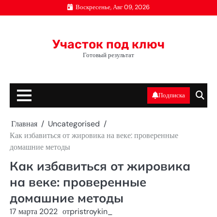
Перейти
Воскресенье, Авг 09, 2026
к
содержимому
Участок под ключ
Готовый результат
Подписка
Главная
Uncategorised
Как избавиться от жировика на веке: проверенные
домашние методы
Как избавиться от жировика
на веке: проверенные
домашние методы
17 марта 2022
от
pristroykin_