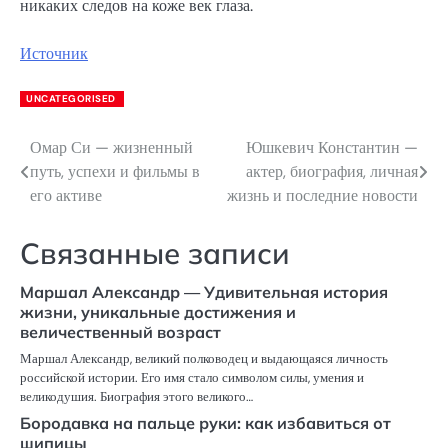
никаких следов на коже век глаза.
Источник
UNCATEGORISED
Омар Си — жизненный
Юшкевич Константин —
Навигация
путь, успехи и фильмы в
актер, биография, личная
по
его активе
жизнь и последние новости
записям
Связанные записи
Маршал Александр — Удивительная история
жизни, уникальные достижения и
величественный возраст
Маршал Александр, великий полководец и выдающаяся личность
российской истории. Его имя стало символом силы, умения и
великодушия. Биография этого великого…
Бородавка на пальце руки: как избавиться от
шипицы