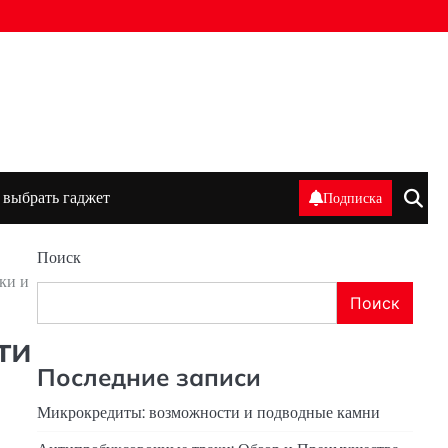
 выбрать гаджет
Подписка
Поиск
ки и
Поиск
ти
Последние записи
Микрокредиты: возможности и подводные камни