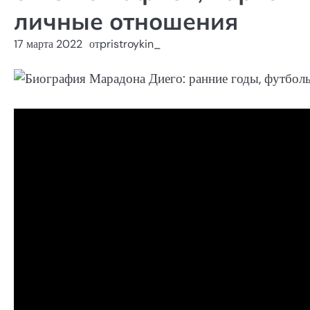
личные отношения
17 марта 2022
от
pristroykin_