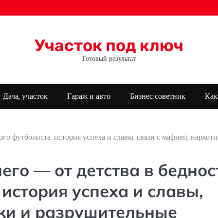
Участок под ключ
Готовый результат
Дача, участок
Гараж и авто
Бизнес советник
Как
го футболиста, история успеха и славы, связи с мафией, наркоти
го — от детства в беднос
 история успеха и славы,
ики и разрушительные