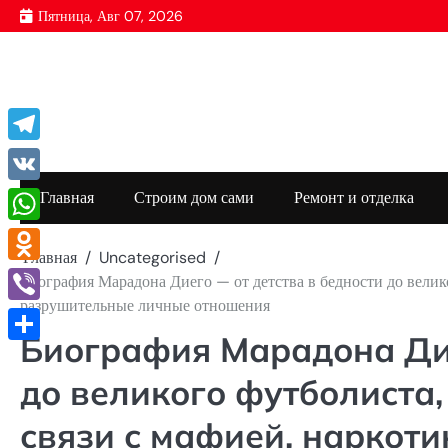
Перейти
Пятница, Авг 07, 2026
к
содержимому
Telegram
VK
Главная
Строим дом сами
Ремонт и отделка
WhatsApp
Главная
Uncategorised
Odnoklassniki
Биография Марадона Диего — от детства в бедности до велико
разрушительные личные отношения
Viber
Биография Марадона Дие
Отправить
до великого футболиста,
связи с мафией, наркот