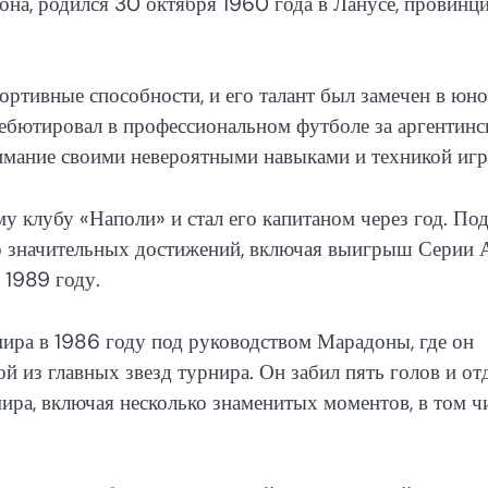
на, родился 30 октября 1960 года в Ланусе, провинц
ортивные способности, и его талант был замечен в юн
а дебютировал в профессиональном футболе за аргентин
имание своими невероятными навыками и техникой игр
у клубу «Наполи» и стал его капитаном через год. По
о значительных достижений, включая выигрыш Серии 
 1989 году.
ира в 1986 году под руководством Марадоны, где он
й из главных звезд турнира. Он забил пять голов и от
ира, включая несколько знаменитых моментов, в том ч