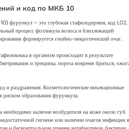
ний и код по МКБ 10
) фурункул – это глубокая стафилодермия, код L02.
ельный процесс фолликула волоса и близлежащей
ирования формируется гнойно-некротический очаг.
афилококка в организм происходит в результате
бветривания и трещины, пореза вовремя бриться, ожога
уд и раздражения. Косметологические инъекционные
я риском образования фурункула.
 необходимо наличие возбудителя на коже около губ.
недостаточной гигиене или наличии очагов инфекции 
том и бесконтрольном приеме антибиотиков, бактерии