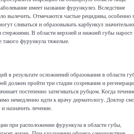
аболевание имеет название фурункулез. Вследствие
о вылечить. Отмечаются частые рецидивы, особенно 
огут сливаться и образовывать карбункул значительн
 стержнями. В области верхней и нижней губы нарост
е такого фурункула тяжелые.
ей в результате осложнений образования в области губ
рей должен пройти три стадии созревания и регенераци
чинает постепенно затягиваться рубцом. Когда течени
имо немедленно идти к врачу дерматологу. Доктор см
и назначить лечение.
ции при расположении фурункула в области губы,
пасет жизнь. При ухудшении общего самочувствия,