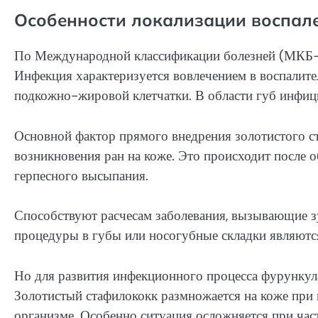
Особенности локализации воспале
По Международной классификации болезней (МКБ-10
Инфекция характеризуется вовлечением в воспалит
подкожно-жировой клетчатки. В области губ инфиц
Основной фактор прямого внедрения золотистого ст
возникновения ран на коже. Это происходит после о
герпесного высыпания.
Способствуют расчесам заболевания, вызывающие з
процедуры в губы или носогубные складки являютс
Но для развития инфекционного процесса фурункула
Золотистый стафилококк размножается на коже при 
организме. Особенно ситуация осложняется при час