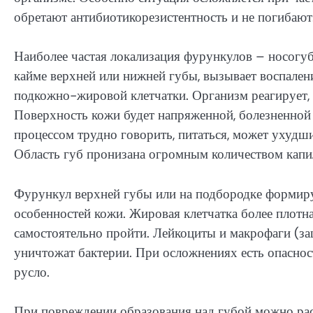
обретают антибиотикорезистентность и не погибают
Наиболее частая локализация фурункулов – носогу
кайме верхней или нижней губы, вызывает воспален
подкожно-жировой клетчатки. Организм реагирует, у
Поверхность кожи будет напряженной, болезненной
процессом трудно говорить, питаться, может ухудши
Область губ пронизана огромным количеством капил
Фурункул верхней губы или на подбородке формир
особенностей кожи. Жировая клетчатка более плотн
самостоятельно пройти. Лейкоциты и макрофаги (за
уничтожат бактерии. При осложнениях есть опаснос
русло.
При повреждении образования над губой можно ра