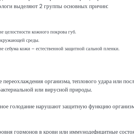
тологи выделяют 2 группы основных причин:
е целостности кожного покрова губ.
окружающей среды.
е себума кожи – естественной защитной сальной пленки.
е переохлаждения организма, теплового удара или пос
актериальной или вирусной природы.
ьное голодание нарушают защитную функцию организм
уровня гормонов в крови или иммунодефицитные состо