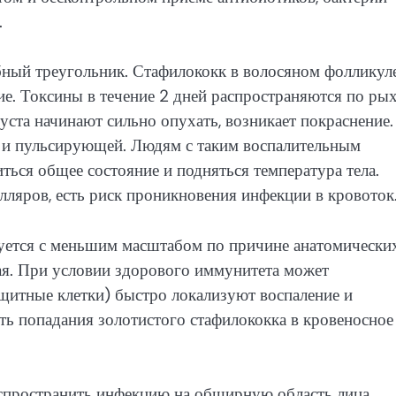
.
бный треугольник. Стафилококк в волосяном фолликул
ие. Токсины в течение 2 дней распространяются по ры
ста начинают сильно опухать, возникает покраснение.
 и пульсирующей. Людям с таким воспалительным
ться общее состояние и подняться температура тела.
ляров, есть риск проникновения инфекции в кровоток
уется с меньшим масштабом по причине анатомически
ая. При условии здорового иммунитета может
щитные клетки) быстро локализуют воспаление и
ть попадания золотистого стафилококка в кровеносное
спространить инфекцию на обширную область лица.