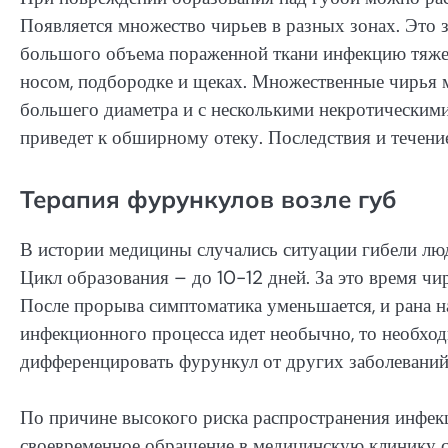
Появляется множество чирьев в разных зонах. Это з
большого объема пораженной ткани инфекцию тяжел
носом, подбородке и щеках. Множественные чирья м
большего диаметра и с несколькими некротическими
приведет к обширному отеку. Последствия и течени
Терапия фурункулов возле губ
В истории медицины случались ситуации гибели люд
Цикл образования – до 10-12 дней. За это время чи
После прорыва симптоматика уменьшается, и рана на
инфекционного процесса идет необычно, то необход
дифференцировать фурункул от других заболеваний 
По причине высокого риска распространения инфек
своевременное обращение в медицинскую клинику с