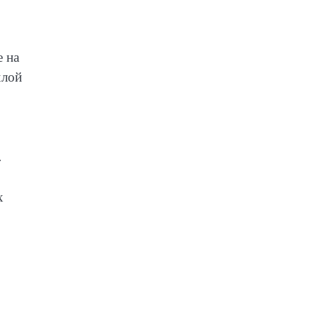
е на
хлой
.
х