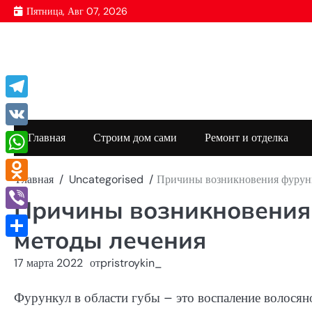
Перейти
Пятница, Авг 07, 2026
к
содержимому
Telegram
VK
Главная
Строим дом сами
Ремонт и отделка
WhatsApp
Главная
Uncategorised
Причины возникновения фурунк
Odnoklassniki
Причины возникновения 
Viber
методы лечения
Отправить
17 марта 2022
от
pristroykin_
Фурункул в области губы – это воспаление волосяно