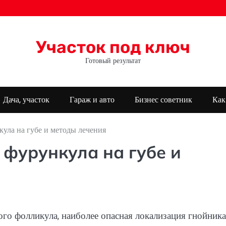
Участок под ключ
Готовый результат
Дача, участок
Гараж и авто
Бизнес советник
Как
ула на губе и методы лечения
фурункула на губе и
го фолликула, наиболее опасная локализация гнойника